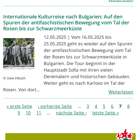
Internationale Kulturreise nach Bulgarien: Auf den
Spuren der antifaschistischen Bewegung vom Tal der
Rosen bis zur Schwarzmeerküste
12.05.2025 | Vom 16.05.2025 bis
25.05.2025 geht es wieder auf den Spuren
der antifaschistischen Bewegung vom Tal
der Rosen bis zur Schwarzmeerküste in
Bulgarien. Die Tour beginnt in der
Hauptstadt Sofia mit ihren vielen
Denkmälern und historischen Gebäuden.
© Uwe Hiksch
Weiter geht es nach Karlovo im Tal der
Rosen. Von dort...
Weiterlesen
Seiten
« erste Seite
‹ vorherige Seite
…
3
4
5
6
7
8
9
10
11
…
nächste Seite ›
letzte Seite »