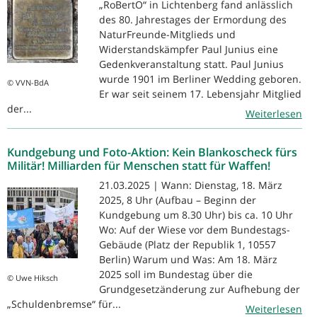
„RoBertO“ in Lichtenberg fand anlässlich
des 80. Jahrestages der Ermordung des
NaturFreunde-Mitglieds und
Widerstandskämpfer Paul Junius eine
Gedenkveranstaltung statt. Paul Junius
wurde 1901 im Berliner Wedding geboren.
© VVN-BdA
Er war seit seinem 17. Lebensjahr Mitglied
der...
Weiterlesen
Kundgebung und Foto-Aktion: Kein Blankoscheck fürs
Militär! Milliarden für Menschen statt für Waffen!
21.03.2025 | Wann: Dienstag, 18. März
2025, 8 Uhr (Aufbau – Beginn der
Kundgebung um 8.30 Uhr) bis ca. 10 Uhr
Wo: Auf der Wiese vor dem Bundestags-
Gebäude (Platz der Republik 1, 10557
Berlin) Warum und Was: Am 18. März
2025 soll im Bundestag über die
© Uwe Hiksch
Grundgesetzänderung zur Aufhebung der
„Schuldenbremse“ für...
Weiterlesen