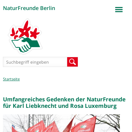
NaturFreunde Berlin
Jump to navigation
Suchformular
Suche
Sie
Startseite
sind
hier
Umfangreiches Gedenken der NaturFreunde
für Karl Liebknecht und Rosa Luxemburg