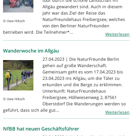
tour durch die schöne Landschaft im
Allgäu gewandert sind. Auch in diesem
Jahr war das Ziel der Reise das
NaturFreundehaus Freibergsee, welches
© Uwe Hiksch
von den Berliner NaturFreunden
betrieben wird. Die Teilnehmer*...
Weiterlesen
Wanderwoche im Allgäu
27.04.2023 | Die NaturFreunde Berlin
gehen auf große Wanderschaft.
Gemeinsam geht es vom 17.04.2023 bis
23.04.2023 ins Allgäu, um die Täler zu
erkunden und die Berge zu erklimmen.
Unterkunft: NaturFreundehaus
Freibergsee, Höllwiesenweg 2, 87561
© Uwe Hiksch
Oberstdorf Die Wanderungen werden so
geführt, dass sich alle gut...
Weiterlesen
NfBB hat neuen Geschäftsführer