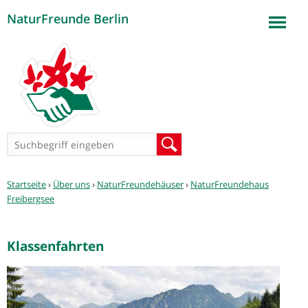
NaturFreunde Berlin
Jump to navigation
Suchformular
Suche
Sie
Startseite
›
Über uns
›
NaturFreundehäuser
›
NaturFreundehaus
sind
Freibergsee
hier
Klassenfahrten