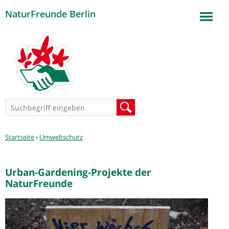
NaturFreunde Berlin
Jump to navigation
Suchformular
Suche
Sie
Startseite
›
Umweltschutz
sind
hier
Urban-Gardening-Projekte der
NaturFreunde