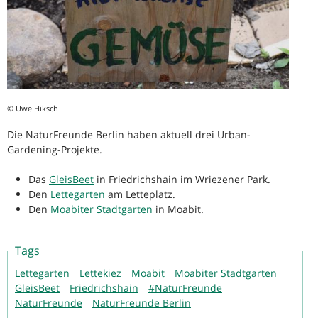
© Uwe Hiksch
Die NaturFreunde Berlin haben aktuell drei Urban-
Gardening-Projekte.
Das
GleisBeet
in Friedrichshain im Wriezener Park.
Den
Lettegarten
am Letteplatz.
Den
Moabiter Stadtgarten
in Moabit.
Tags
Lettegarten
Lettekiez
Moabit
Moabiter Stadtgarten
GleisBeet
Friedrichshain
#NaturFreunde
NaturFreunde
NaturFreunde Berlin