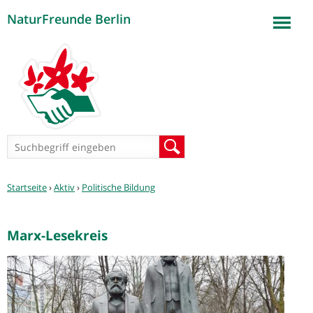
NaturFreunde Berlin
Jump to navigation
Suchformular
Suche
Sie
Startseite
›
Aktiv
›
Politische Bildung
sind
hier
Marx-Lesekreis