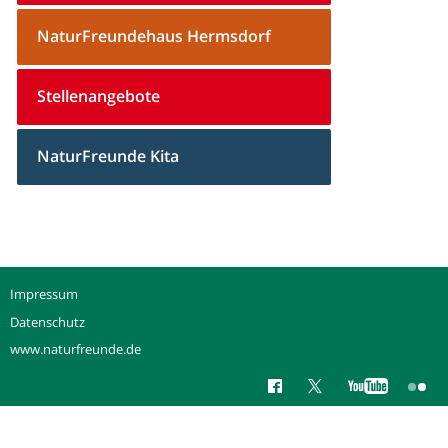
NaturFreundehaus Hermsdorf
Stellenangebote
NaturFreunde Kita
Impressum
Datenschutz
www.naturfreunde.de