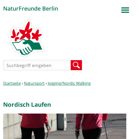
NaturFreunde Berlin
Jump to navigation
Suchformular
Suche
Sie
Startseite
›
Natursport
›
Jogging/Nordic Walking
sind
hier
Nordisch Laufen