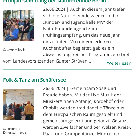
Frühjahrsempfang der NaturFreunde Berlin
26.06.2024 | Auch in diesem Jahr trafen
sich die NaturFreunde wieder in der
„Kinder- und Jugendhalle MV“ der
NaturFreundejugend zum
Frühlingsempfang, um das neue Jahr
einzuläuten. Von einem leckeren
Kuchenbuffet begleitet, gab es ein
© Uwe Hiksch
abwechslungsreiches Programm, eröffnet
vom Landesvorsitzenden Gunter Strüven...
Weiterlesen
Folk & Tanz am Schäfersee
26.06.2024 | Gemeinsam Spaß und
Freude haben. Mit der Live-Musik der
Musiker*innen Antanjo, Kördeböf oder
Chablis werden traditionelle Tänze aus
dem Europäischen Raum gespielt und
gemeinsam gelernt und getanzt. Getanzt
werden Zweifacher und 5er Walzer, Kreis-,
© Rebecca
Dillenschneider
Paar- und Gruppentänze. Mitmachen