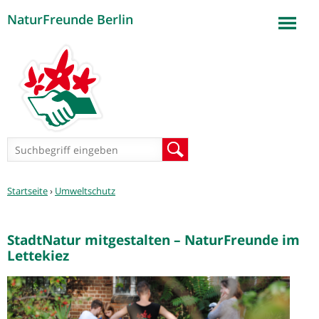
NaturFreunde Berlin
Jump to navigation
Suchformular
Suche
Sie
Startseite
›
Umweltschutz
sind
hier
StadtNatur mitgestalten – NaturFreunde im
Lettekiez