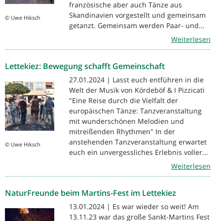
französische aber auch Tänze aus
Skandinavien vorgestellt und gemeinsam
© Uwe Hiksch
getanzt. Gemeinsam werden Paar- und...
Weiterlesen
Lettekiez: Bewegung schafft Gemeinschaft
27.01.2024 | Lasst euch entführen in die
Welt der Musik von Kördeböf & I Pizzicati
"Eine Reise durch die Vielfalt der
europäischen Tänze: Tanzveranstaltung
mit wunderschönen Melodien und
mitreißenden Rhythmen" In der
anstehenden Tanzveranstaltung erwartet
© Uwe Hiksch
euch ein unvergessliches Erlebnis voller...
Weiterlesen
NaturFreunde beim Martins-Fest im Lettekiez
13.01.2024 | Es war wieder so weit! Am
13.11.23 war das große Sankt-Martins Fest