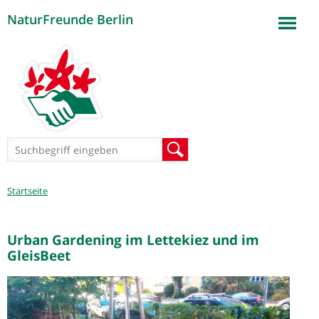
NaturFreunde Berlin
Jump to navigation
Suchformular
Suche
Sie
Startseite
sind
hier
Urban Gardening im Lettekiez und im
GleisBeet