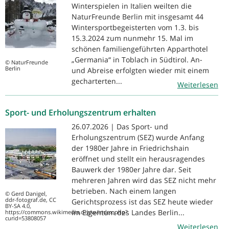
Winterspielen in Italien weilten die
NaturFreunde Berlin mit insgesamt 44
Wintersportbegeisterten vom 1.3. bis
15.3.2024 zum nunmehr 15. Mal im
schönen familiengeführten Apparthotel
„Germania“ in Toblach in Südtirol. An-
© NaturFreunde
Berlin
und Abreise erfolgten wieder mit einem
gecharterten...
Weiterlesen
Sport- und Erholungszentrum erhalten
26.07.2026 | Das Sport- und
Erholungszentrum (SEZ) wurde Anfang
der 1980er Jahre in Friedrichshain
eröffnet und stellt ein herausragendes
Bauwerk der 1980er Jahre dar. Seit
mehreren Jahren wird das SEZ nicht mehr
betrieben. Nach einem langen
© Gerd Danigel,
ddr-fotograf.de, CC
Gerichtsprozess ist das SEZ heute wieder
BY-SA 4.0,
im Eigentum des Landes Berlin...
https://commons.wikimedia.org/w/index.php?
curid=53808057
Weiterlesen