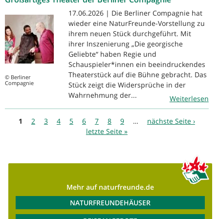
17.06.2026 | Die Berliner Compagnie hat
wieder eine NaturFreunde-Vorstellung zu
ihrem neuen Stück durchgeführt. Mit
ihrer Inszenierung „Die georgische
Geliebte“ haben Regie und
Schauspieler*innen ein beeindruckendes
Theaterstück auf die Bühne gebracht. Das
© Berliner
Compagnie
Stück zeigt die Widersprüche in der
Wahrnehmung der...
Weiterlesen
Seiten
1
2
3
4
5
6
7
8
9
…
nächste Seite ›
letzte Seite »
Mehr auf naturfreunde.de
NATURFREUNDEHÄUSER