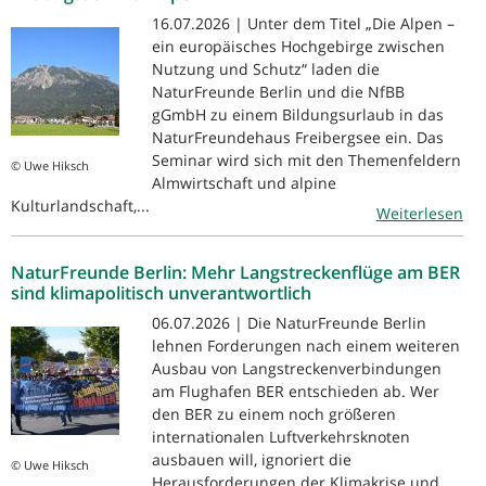
16.07.2026 | Unter dem Titel „Die Alpen –
ein europäisches Hochgebirge zwischen
Nutzung und Schutz“ laden die
NaturFreunde Berlin und die NfBB
gGmbH zu einem Bildungsurlaub in das
NaturFreundehaus Freibergsee ein. Das
Seminar wird sich mit den Themenfeldern
© Uwe Hiksch
Almwirtschaft und alpine
Kulturlandschaft,...
Weiterlesen
NaturFreunde Berlin: Mehr Langstreckenflüge am BER
sind klimapolitisch unverantwortlich
06.07.2026 | Die NaturFreunde Berlin
lehnen Forderungen nach einem weiteren
Ausbau von Langstreckenverbindungen
am Flughafen BER entschieden ab. Wer
den BER zu einem noch größeren
internationalen Luftverkehrsknoten
ausbauen will, ignoriert die
© Uwe Hiksch
Herausforderungen der Klimakrise und