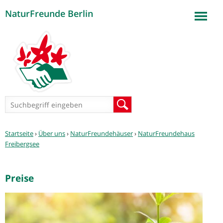
NaturFreunde Berlin
Jump to navigation
Suchformular
Suche
Sie
Startseite
›
Über uns
›
NaturFreundehäuser
›
NaturFreundehaus
sind
Freibergsee
hier
Preise