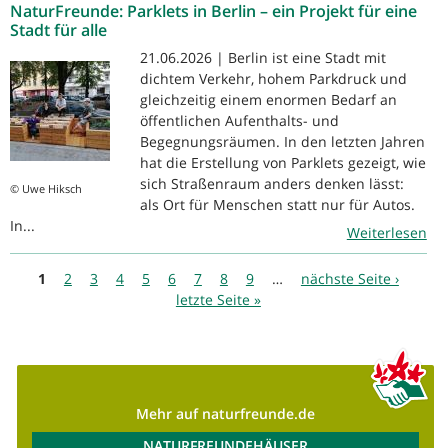
NaturFreunde: Parklets in Berlin – ein Projekt für eine
Stadt für alle
21.06.2026 | Berlin ist eine Stadt mit
dichtem Verkehr, hohem Parkdruck und
gleichzeitig einem enormen Bedarf an
öffentlichen Aufenthalts- und
Begegnungsräumen. In den letzten Jahren
hat die Erstellung von Parklets gezeigt, wie
sich Straßenraum anders denken lässt:
© Uwe Hiksch
als Ort für Menschen statt nur für Autos.
In...
Weiterlesen
Seiten
1
2
3
4
5
6
7
8
9
…
nächste Seite ›
letzte Seite »
Mehr auf naturfreunde.de
NATURFREUNDEHÄUSER