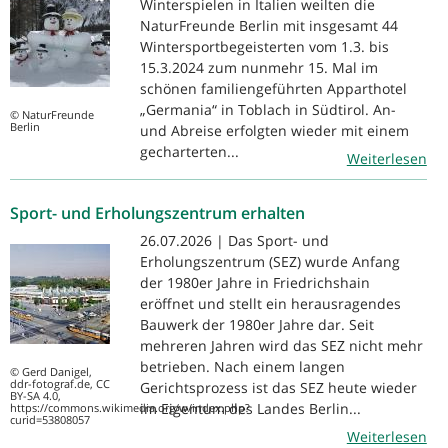
Winterspielen in Italien weilten die
NaturFreunde Berlin mit insgesamt 44
Wintersportbegeisterten vom 1.3. bis
15.3.2024 zum nunmehr 15. Mal im
schönen familiengeführten Apparthotel
„Germania“ in Toblach in Südtirol. An-
© NaturFreunde
Berlin
und Abreise erfolgten wieder mit einem
gecharterten...
Weiterlesen
Sport- und Erholungszentrum erhalten
26.07.2026 | Das Sport- und
Erholungszentrum (SEZ) wurde Anfang
der 1980er Jahre in Friedrichshain
eröffnet und stellt ein herausragendes
Bauwerk der 1980er Jahre dar. Seit
mehreren Jahren wird das SEZ nicht mehr
betrieben. Nach einem langen
© Gerd Danigel,
ddr-fotograf.de, CC
Gerichtsprozess ist das SEZ heute wieder
BY-SA 4.0,
im Eigentum des Landes Berlin...
https://commons.wikimedia.org/w/index.php?
curid=53808057
Weiterlesen