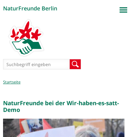
NaturFreunde Berlin
Jump to navigation
Suchformular
Suche
Sie
Startseite
sind
hier
NaturFreunde bei der Wir-haben-es-satt-
Demo