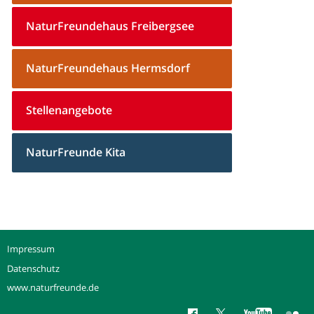
NaturFreundehaus Freibergsee
NaturFreundehaus Hermsdorf
Stellenangebote
NaturFreunde Kita
Impressum
Datenschutz
www.naturfreunde.de