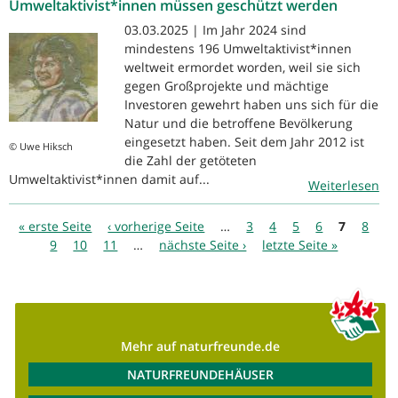
Umweltaktivist*innen müssen geschützt werden
03.03.2025 | Im Jahr 2024 sind
mindestens 196 Umweltaktivist*innen
weltweit ermordet worden, weil sie sich
gegen Großprojekte und mächtige
Investoren gewehrt haben uns sich für die
Natur und die betroffene Bevölkerung
eingesetzt haben. Seit dem Jahr 2012 ist
© Uwe Hiksch
die Zahl der getöteten
Umweltaktivist*innen damit auf...
Weiterlesen
Seiten
« erste Seite
‹ vorherige Seite
…
3
4
5
6
7
8
9
10
11
…
nächste Seite ›
letzte Seite »
Mehr auf naturfreunde.de
NATURFREUNDEHÄUSER