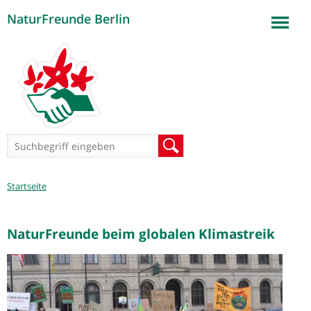
NaturFreunde Berlin
Jump to navigation
Suchformular
Suche
Sie
Startseite
sind
hier
NaturFreunde beim globalen Klimastreik