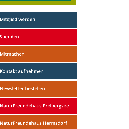
Mitglied werden
Spenden
Mitmachen
Kontakt aufnehmen
Newsletter bestellen
NaturFreundehaus Freibergsee
NaturFreundehaus Hermsdorf