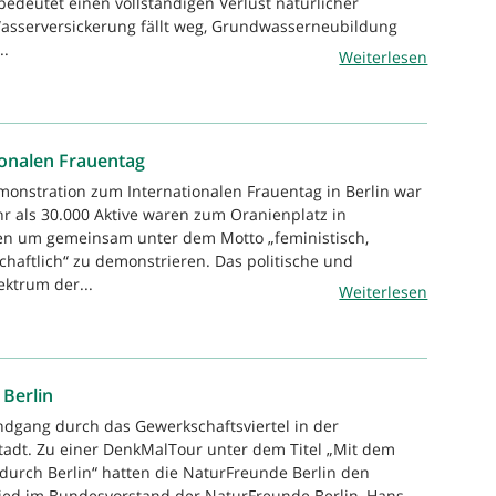
edeutet einen vollständigen Verlust natürlicher
asserversickerung fällt weg, Grundwasserneubildung
..
Weiterlesen
ionalen Frauentag
monstration zum Internationalen Frauentag in Berlin war
 als 30.000 Aktive waren zum Oranienplatz in
n um gemeinsam unter dem Motto „feministisch,
chaftlich“ zu demonstrieren. Das politische und
ektrum der...
Weiterlesen
 Berlin
ndgang durch das Gewerkschaftsviertel in der
adt. Zu einer DenkMalTour unter dem Titel „Mit dem
 durch Berlin“ hatten die NaturFreunde Berlin den
lied im Bundesvorstand der NaturFreunde Berlin, Hans-