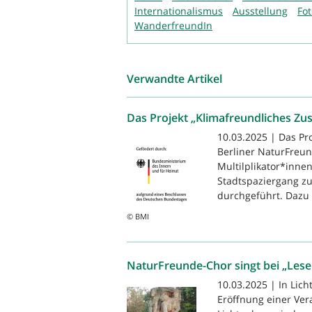
Internationalismus
Ausstellung
Fo
WanderfreundIn
Verwandte Artikel
Das Projekt „Klimafreundliches Zus
10.03.2025 | Das Pr
Berliner NaturFreun
Multilplikator*inne
Stadtspaziergang z
durchgeführt. Dazu 
© BMI
NaturFreunde-Chor singt bei „Les
10.03.2025 | In Lic
Eröffnung einer Ver