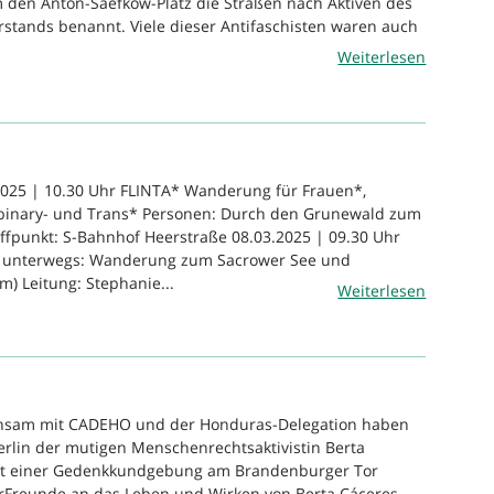
 den Anton-Saefkow-Platz die Straßen nach Aktiven des
stands benannt. Viele dieser Antifaschisten waren auch
.
Weiterlesen
2025 | 10.30 Uhr FLINTA* Wanderung für Frauen*,
n-binary- und Trans* Personen: Durch den Grunewald zum
fpunkt: S-Bahnhof Heerstraße 08.03.2025 | 09.30 Uhr
unterwegs: Wanderung zum Sacrower See und
m) Leitung: Stephanie...
Weiterlesen
insam mit CADEHO und der Honduras-Delegation haben
rlin der mutigen Menschenrechtsaktivistin Berta
it einer Gedenkkundgebung am Brandenburger Tor
rFreunde an das Leben und Wirken von Berta Cáceres.