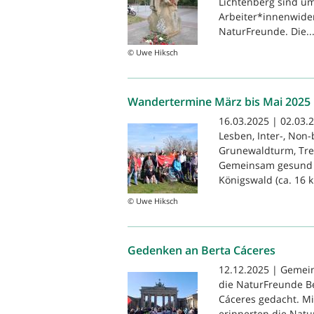
Lichtenberg sind um
Arbeiter*innenwider
NaturFreunde. Die..
© Uwe Hiksch
Wandertermine März bis Mai 2025
16.03.2025 | 02.03.
Lesben, Inter-, No
Grunewaldturm, Tref
Gemeinsam gesund 
Königswald (ca. 16 k
© Uwe Hiksch
Gedenken an Berta Cáceres
12.12.2025 | Geme
die NaturFreunde Be
Cáceres gedacht. M
erinnerten die Natu