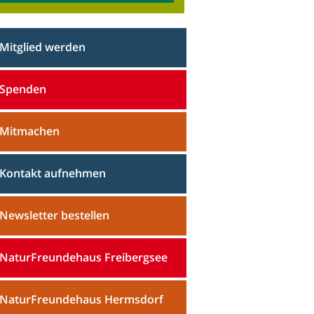
Mitglied werden
Spenden
Mitmachen
Kontakt aufnehmen
Newsletter bestellen
NaturFreundehaus Freibergsee
NaturFreundehaus Hermsdorf