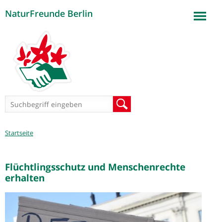
NaturFreunde Berlin
Jump to navigation
Suchformular
Suche
Sie
Startseite
sind
hier
Flüchtlingsschutz und Menschenrechte
erhalten