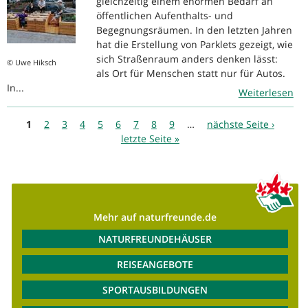
gleichzeitig einem enormen Bedarf an
öffentlichen Aufenthalts- und
Begegnungsräumen. In den letzten Jahren
hat die Erstellung von Parklets gezeigt, wie
sich Straßenraum anders denken lässt:
© Uwe Hiksch
als Ort für Menschen statt nur für Autos.
In...
Weiterlesen
Seiten
1
2
3
4
5
6
7
8
9
…
nächste Seite ›
letzte Seite »
Mehr auf naturfreunde.de
NATURFREUNDEHÄUSER
REISEANGEBOTE
SPORTAUSBILDUNGEN