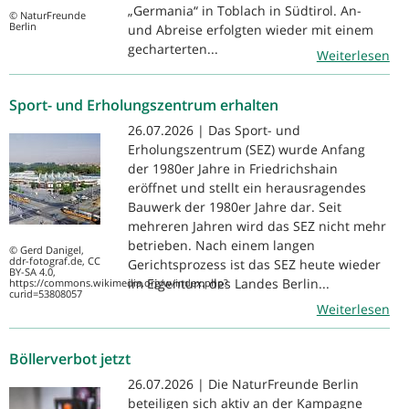
„Germania“ in Toblach in Südtirol. An-
© NaturFreunde
Berlin
und Abreise erfolgten wieder mit einem
gecharterten...
Weiterlesen
Sport- und Erholungszentrum erhalten
26.07.2026 | Das Sport- und
Erholungszentrum (SEZ) wurde Anfang
der 1980er Jahre in Friedrichshain
eröffnet und stellt ein herausragendes
Bauwerk der 1980er Jahre dar. Seit
mehreren Jahren wird das SEZ nicht mehr
betrieben. Nach einem langen
© Gerd Danigel,
ddr-fotograf.de, CC
Gerichtsprozess ist das SEZ heute wieder
BY-SA 4.0,
im Eigentum des Landes Berlin...
https://commons.wikimedia.org/w/index.php?
curid=53808057
Weiterlesen
Böllerverbot jetzt
26.07.2026 | Die NaturFreunde Berlin
beteiligen sich aktiv an der Kampagne