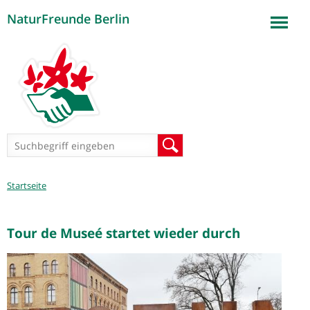
NaturFreunde Berlin
Jump to navigation
Suchformular
Suche
Sie
Startseite
sind
hier
Tour de Museé startet wieder durch