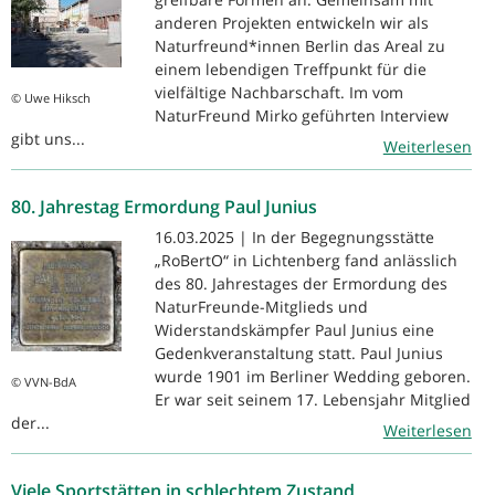
anderen Projekten entwickeln wir als
Naturfreund*innen Berlin das Areal zu
einem lebendigen Treffpunkt für die
vielfältige Nachbarschaft. Im vom
© Uwe Hiksch
NaturFreund Mirko geführten Interview
gibt uns...
Weiterlesen
80. Jahrestag Ermordung Paul Junius
16.03.2025 | In der Begegnungsstätte
„RoBertO“ in Lichtenberg fand anlässlich
des 80. Jahrestages der Ermordung des
NaturFreunde-Mitglieds und
Widerstandskämpfer Paul Junius eine
Gedenkveranstaltung statt. Paul Junius
wurde 1901 im Berliner Wedding geboren.
© VVN-BdA
Er war seit seinem 17. Lebensjahr Mitglied
der...
Weiterlesen
Viele Sportstätten in schlechtem Zustand