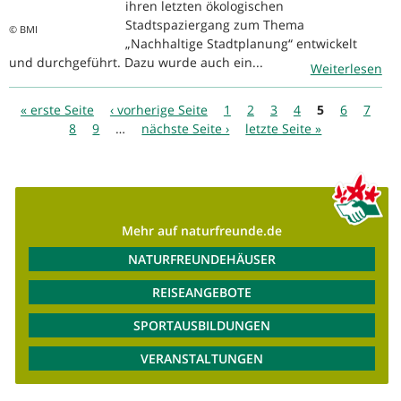
ihren letzten ökologischen
Stadtspaziergang zum Thema
© BMI
„Nachhaltige Stadtplanung“ entwickelt
und durchgeführt. Dazu wurde auch ein...
Weiterlesen
Seiten
« erste Seite
‹ vorherige Seite
1
2
3
4
5
6
7
8
9
…
nächste Seite ›
letzte Seite »
Mehr auf naturfreunde.de
NATURFREUNDEHÄUSER
REISEANGEBOTE
SPORTAUSBILDUNGEN
VERANSTALTUNGEN