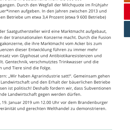
gegangen. Durch den Wegfall der Milchquote im Frühjahr
äuer*innen aufgeben. In den Jahren zwischen 2013 und
hen Betriebe um etwa 3,4 Prozent (etwa 9 600 Betriebe)
er Saatguthersteller wird eine Marktmacht aufgebaut,
n der transnationalen Konzerne macht. Durch die Fusion
akonzerne, die ihre Marktmacht vom Acker bis zum
quenzen dieser Entwicklung führen zu immer mehr
insatz von Glyphosat und Antibiotikaresistenzen und
alt. Gentechnik, verschmutztes Trinkwasser und die
 und Tiere sind die Folge.
ern: „Wir haben Agrarindustrie satt!“. Gemeinsam gehen
e Landwirtschaft und den Erhalt der bäuerlichen Betriebe
sen ist politisch! Deshalb fordern wir, dass Subventionen
nde Landwirtschaft gegen werden dürfen.
 19. Januar 2019 um 12.00 Uhr vor dem Brandenburger
ränität und gerechten Welthandel zu demonstrieren.