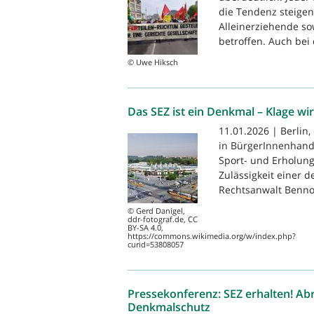
die Tendenz steigen
Alleinerziehende s
betroffen. Auch bei 
© Uwe Hiksch
Das SEZ ist ein Denkmal – Klage wi
11.01.2026 | Berlin
in BürgerInnenhand
Sport- und Erholung
Zulässigkeit einer d
Rechtsanwalt Benno.
© Gerd Danigel,
ddr-fotograf.de, CC
BY-SA 4.0,
https://commons.wikimedia.org/w/index.php?
curid=53808057
Pressekonferenz: SEZ erhalten! Abri
Denkmalschutz