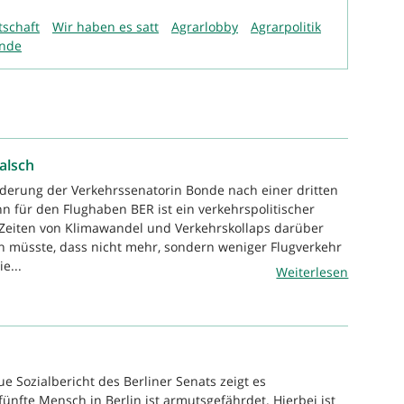
tschaft
Wir haben es satt
Agrarlobby
Agrarpolitik
unde
alsch
rderung der Verkehrssenatorin Bonde nach einer dritten
n für den Flughaben BER ist ein verkehrspolitischer
 Zeiten von Klimawandel und Verkehrskollaps darüber
 müsste, dass nicht mehr, sondern weniger Flugverkehr
ie...
Weiterlesen
e Sozialbericht des Berliner Senats zeigt es
fünfte Mensch in Berlin ist armutsgefährdet. Hierbei ist