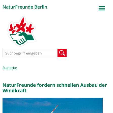
NaturFreunde Berlin
Jump to navigation
Suchformular
Suche
Sie
Startseite
sind
hier
NaturFreunde fordern schnellen Ausbau der
Windkraft