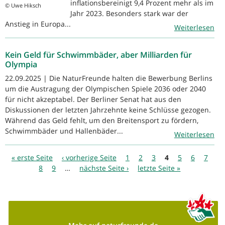
inflationsbereinigt 9,4 Prozent mehr als im
© Uwe Hiksch
Jahr 2023. Besonders stark war der
Anstieg in Europa...
Weiterlesen
Kein Geld für Schwimmbäder, aber Milliarden für
Olympia
22.09.2025 | Die NaturFreunde halten die Bewerbung Berlins
um die Austragung der Olympischen Spiele 2036 oder 2040
für nicht akzeptabel. Der Berliner Senat hat aus den
Diskussionen der letzten Jahrzehnte keine Schlüsse gezogen.
Während das Geld fehlt, um den Breitensport zu fördern,
Schwimmbäder und Hallenbäder...
Weiterlesen
Seiten
« erste Seite
‹ vorherige Seite
1
2
3
4
5
6
7
8
9
…
nächste Seite ›
letzte Seite »