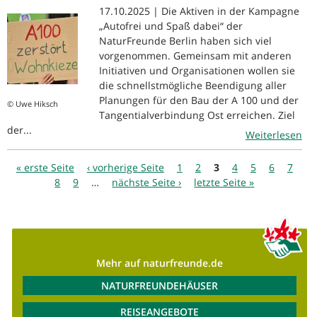
17.10.2025 | Die Aktiven in der Kampagne
„Autofrei und Spaß dabei“ der
NaturFreunde Berlin haben sich viel
vorgenommen. Gemeinsam mit anderen
Initiativen und Organisationen wollen sie
die schnellstmögliche Beendigung aller
Planungen für den Bau der A 100 und der
© Uwe Hiksch
Tangentialverbindung Ost erreichen. Ziel
der...
Weiterlesen
Seiten
« erste Seite
‹ vorherige Seite
1
2
3
4
5
6
7
8
9
…
nächste Seite ›
letzte Seite »
Mehr auf naturfreunde.de
NATURFREUNDEHÄUSER
REISEANGEBOTE