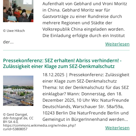
Aufenthalt von Gebhard und Vroni Moritz
in China. Gebhard Moritz war für
Gastvorträge zu einer Rundreise durch
mehrere Regionen und Städte der
Volksrepublik China eingeladen worden.
© Uwe Hiksch
Die Einladung erfolgte durch ein Institut
der...
Weiterlesen
Pressekonferenz: SEZ erhalten! Abriss verhindern! -
Zulässigkeit einer Klage zum SEZ-Denkmalschutz
18.12.2025 | Pressekonferenz: Zulässigkeit
einer Klage zum SEZ-Denkmalschutz
Thema: Ist der Denkmalschutz für das SEZ
einklagbar? Wann: Donnerstag, den 18.
Dezember 2025, 10 Uhr Wo: NaturFreunde
Deutschlands, Warschauer Str. 58a/59a,
10243 Berlin Die NaturFreunde Berlin und
© Gerd Danigel,
ddr-fotograf.de, CC
Gemeingut in BürgerInnenhand werden...
BY-SA 4.0,
https://commons.wikimedia.org/w/index.php?
Weiterlesen
curid=53808057