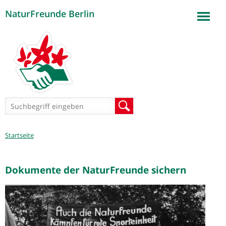
NaturFreunde Berlin
Jump to navigation
Suchformular
Suche
Sie
Startseite
sind
hier
Dokumente der NaturFreunde sichern