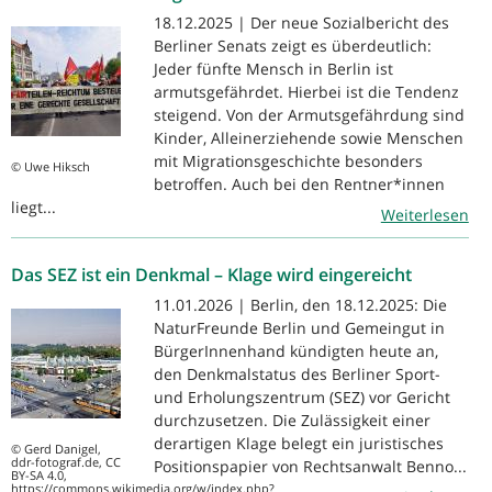
18.12.2025 | Der neue Sozialbericht des
Berliner Senats zeigt es überdeutlich:
Jeder fünfte Mensch in Berlin ist
armutsgefährdet. Hierbei ist die Tendenz
steigend. Von der Armutsgefährdung sind
Kinder, Alleinerziehende sowie Menschen
mit Migrationsgeschichte besonders
© Uwe Hiksch
betroffen. Auch bei den Rentner*innen
liegt...
Weiterlesen
Das SEZ ist ein Denkmal – Klage wird eingereicht
11.01.2026 | Berlin, den 18.12.2025: Die
NaturFreunde Berlin und Gemeingut in
BürgerInnenhand kündigten heute an,
den Denkmalstatus des Berliner Sport-
und Erholungszentrum (SEZ) vor Gericht
durchzusetzen. Die Zulässigkeit einer
derartigen Klage belegt ein juristisches
© Gerd Danigel,
ddr-fotograf.de, CC
Positionspapier von Rechtsanwalt Benno...
BY-SA 4.0,
https://commons.wikimedia.org/w/index.php?