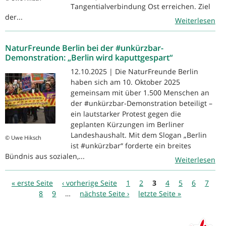
Tangentialverbindung Ost erreichen. Ziel
der...
Weiterlesen
NaturFreunde Berlin bei der #unkürzbar-
Demonstration: „Berlin wird kaputtgespart“
12.10.2025 | Die NaturFreunde Berlin
haben sich am 10. Oktober 2025
gemeinsam mit über 1.500 Menschen an
der #unkürzbar-Demonstration beteiligt –
ein lautstarker Protest gegen die
geplanten Kürzungen im Berliner
Landeshaushalt. Mit dem Slogan „Berlin
© Uwe Hiksch
ist #unkürzbar“ forderte ein breites
Bündnis aus sozialen,...
Weiterlesen
Seiten
« erste Seite
‹ vorherige Seite
1
2
3
4
5
6
7
8
9
…
nächste Seite ›
letzte Seite »