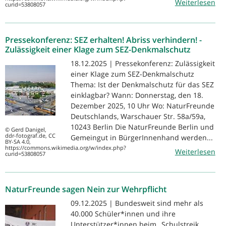
Weiterlesen
curid=53808057
Pressekonferenz: SEZ erhalten! Abriss verhindern! -
Zulässigkeit einer Klage zum SEZ-Denkmalschutz
18.12.2025 | Pressekonferenz: Zulässigkeit
einer Klage zum SEZ-Denkmalschutz
Thema: Ist der Denkmalschutz für das SEZ
einklagbar? Wann: Donnerstag, den 18.
Dezember 2025, 10 Uhr Wo: NaturFreunde
Deutschlands, Warschauer Str. 58a/59a,
10243 Berlin Die NaturFreunde Berlin und
© Gerd Danigel,
ddr-fotograf.de, CC
Gemeingut in BürgerInnenhand werden...
BY-SA 4.0,
https://commons.wikimedia.org/w/index.php?
Weiterlesen
curid=53808057
NaturFreunde sagen Nein zur Wehrpflicht
09.12.2025 | Bundesweit sind mehr als
40.000 Schüler*innen und ihre
Unterstützer*innen beim „Schulstreik