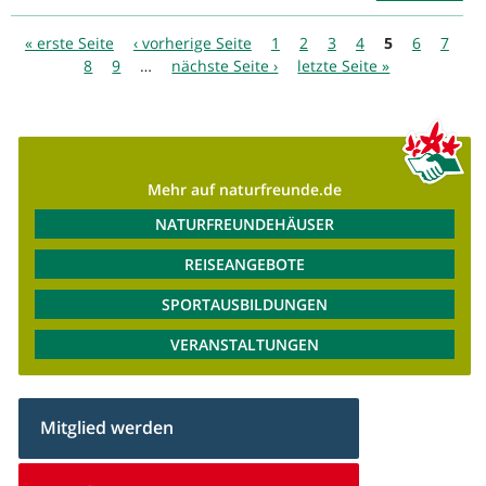
Seiten
« erste Seite
‹ vorherige Seite
1
2
3
4
5
6
7
8
9
…
nächste Seite ›
letzte Seite »
Mehr auf naturfreunde.de
NATURFREUNDEHÄUSER
REISEANGEBOTE
SPORTAUSBILDUNGEN
VERANSTALTUNGEN
Mitglied werden