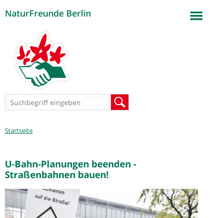
NaturFreunde Berlin
Jump to navigation
Suchformular
Suche
Sie
Startseite
sind
hier
U-Bahn-Planungen beenden -
Straßenbahnen bauen!