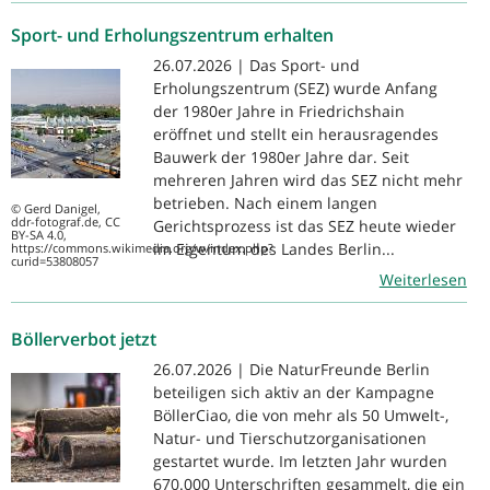
Sport- und Erholungszentrum erhalten
26.07.2026 | Das Sport- und
Erholungszentrum (SEZ) wurde Anfang
der 1980er Jahre in Friedrichshain
eröffnet und stellt ein herausragendes
Bauwerk der 1980er Jahre dar. Seit
mehreren Jahren wird das SEZ nicht mehr
betrieben. Nach einem langen
© Gerd Danigel,
ddr-fotograf.de, CC
Gerichtsprozess ist das SEZ heute wieder
BY-SA 4.0,
im Eigentum des Landes Berlin...
https://commons.wikimedia.org/w/index.php?
curid=53808057
Weiterlesen
Böllerverbot jetzt
26.07.2026 | Die NaturFreunde Berlin
beteiligen sich aktiv an der Kampagne
BöllerCiao, die von mehr als 50 Umwelt-,
Natur- und Tierschutzorganisationen
gestartet wurde. Im letzten Jahr wurden
670.000 Unterschriften gesammelt, die ein