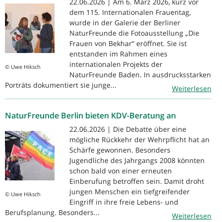
22.06.2026 | Am 6. März 2026, kurz vor
dem 115. Internationalen Frauentag,
wurde in der Galerie der Berliner
NaturFreunde die Fotoausstellung „Die
Frauen von Bekhar“ eröffnet. Sie ist
entstanden im Rahmen eines
internationalen Projekts der
© Uwe Hiksch
NaturFreunde Baden. In ausdrucksstarken
Porträts dokumentiert sie junge...
Weiterlesen
NaturFreunde Berlin bieten KDV-Beratung an
22.06.2026 | Die Debatte über eine
mögliche Rückkehr der Wehrpflicht hat an
Schärfe gewonnen. Besonders
Jugendliche des Jahrgangs 2008 könnten
schon bald von einer erneuten
Einberufung betroffen sein. Damit droht
jungen Menschen ein tiefgreifender
© Uwe Hiksch
Eingriff in ihre freie Lebens- und
Berufsplanung. Besonders...
Weiterlesen