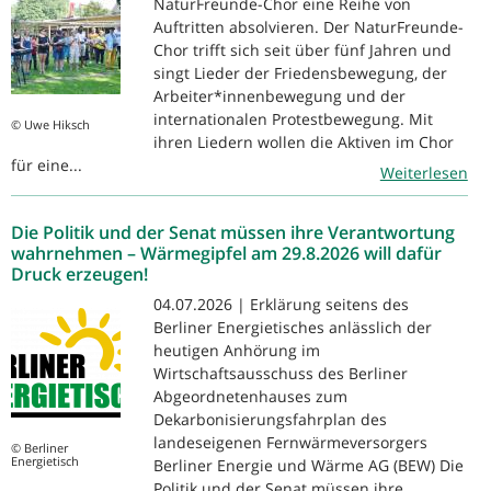
NaturFreunde-Chor eine Reihe von
Auftritten absolvieren. Der NaturFreunde-
Chor trifft sich seit über fünf Jahren und
singt Lieder der Friedensbewegung, der
Arbeiter*innenbewegung und der
internationalen Protestbewegung. Mit
© Uwe Hiksch
ihren Liedern wollen die Aktiven im Chor
für eine...
Weiterlesen
Die Politik und der Senat müssen ihre Verantwortung
wahrnehmen – Wärmegipfel am 29.8.2026 will dafür
Druck erzeugen!
04.07.2026 | Erklärung seitens des
Berliner Energietisches anlässlich der
heutigen Anhörung im
Wirtschaftsausschuss des Berliner
Abgeordnetenhauses zum
Dekarbonisierungsfahrplan des
landeseigenen Fernwärmeversorgers
© Berliner
Energietisch
Berliner Energie und Wärme AG (BEW) Die
Politik und der Senat müssen ihre