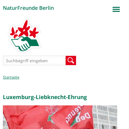
NaturFreunde Berlin
Jump to navigation
Suchformular
Suche
Sie
Startseite
sind
hier
Luxemburg-Liebknecht-Ehrung