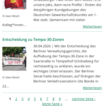
unsere Jobs, dann eure Profite ‘, finden die
diesjährigen Kundgebungen des
Deutschen Gewerkschaftsbundes am 1.
© Uwe Hiksch
Mai statt. Gemeinsam mit vielen
Kolleg*innen...
Weiterlesen
Entscheidung zu Tempo-30-Zonen
30.04.2026 | Mit der Entscheidung des
Berliner Verwaltungsgerichts, die
Aufhebung der Tempo-30-Zone in der
Saarstraße in Tempelhof-Schöneberg für
rechtswidrig zu erklären, wurde ein
wichtiges Urteil erlassen. Der Berliner
Senat hatte beschlossen, auf Drängen der
© Uwe Hiksch
Berliner Verkehrssenatorin Ute Bonde in
22...
Weiterlesen
Seiten
1
2
3
4
5
6
7
8
9
…
nächste Seite ›
letzte Seite »