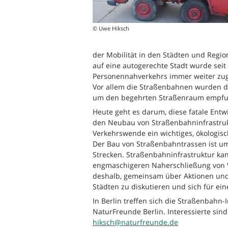
© Uwe Hiksch
der Mobilität in den Städten und Regio
auf eine autogerechte Stadt wurde seit
Personennahverkehrs immer weiter zug
Vor allem die Straßenbahnen wurden da
um den begehrten Straßenraum empf
Heute geht es darum, diese fatale Ent
den Neubau von Straßenbahninfrastrukt
Verkehrswende ein wichtiges, ökologisch
Der Bau von Straßenbahntrassen ist um
Strecken. Straßenbahninfrastruktur kan
engmaschigeren Naherschließung von W
deshalb, gemeinsam über Aktionen und
Städten zu diskutieren und sich für ei
In Berlin treffen sich die Straßenbahn
NaturFreunde Berlin. Interessierte sin
hiksch@naturfreunde.de