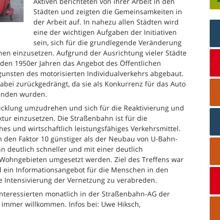
Aktiven berichteten von ihrer Arbeit in den
Städten und zeigten die Gemeinsamkeiten in
der Arbeit auf. In nahezu allen Städten wird
eine der wichtigen Aufgaben der Initiativen
sein, sich für die grundlegende Veränderung
nen einzusetzen. Aufgrund der Ausrichtung vieler Städte
 den 1950er Jahren das Angebot des Öffentlichen
unsten des motorisierten Individualverkehrs abgebaut.
bei zurückgedrängt, da sie als Konkurrenz für das Auto
unden wurden.
wicklung umzudrehen und sich für die Reaktivierung und
ur einzusetzen. Die Straßenbahn ist für die
es und wirtschaftlich leistungsfähiges Verkehrsmittel.
 den Faktor 10 günstiger als der Neubau von U-Bahn-
n deutlich schneller und mit einer deutlich
ohngebieten umgesetzt werden. Ziel des Treffens war
 ein Informationsangebot für die Menschen in den
ne Intensivierung der Vernetzung zu verabreden.
-Interessierten monatlich in der Straßenbahn-AG der
d immer willkommen. Infos bei: Uwe Hiksch,