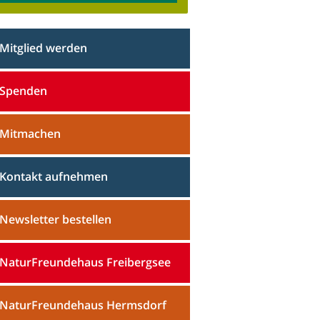
Mitglied werden
Spenden
Mitmachen
Kontakt aufnehmen
Newsletter bestellen
NaturFreundehaus Freibergsee
NaturFreundehaus Hermsdorf