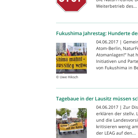
Weiterbetrieb des...
Fukushima Jahrestag: Hunderte dem
04.06.2017 | Gemein
Atom-Berlin, NaturF
Atomanlagen!“ hat h
Initiativen und Part
von Fukushima in Ber
© Uwe Hiksch
Tagebaue in der Lausitz müssen sch
04.06.2017 | Zur Di
erklären der stellv
und die Landesvors
kritisieren wenig a
der LEAG auf den...