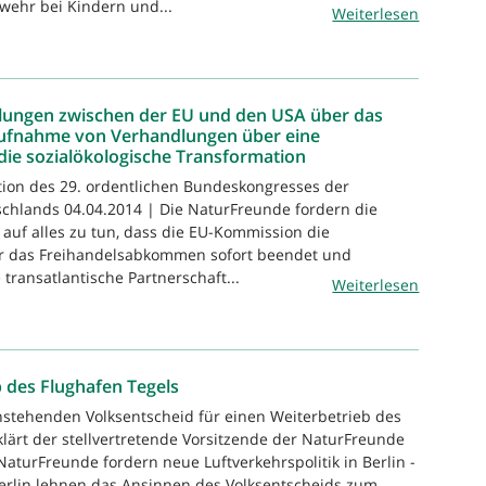
ehr bei Kindern und...
Weiterlesen
lungen zwischen der EU und den USA über das
ufnahme von Verhandlungen über eine
 die sozialökologische Transformation
tion des 29. ordentlichen Bundeskongresses der
chlands 04.04.2014 | Die NaturFreunde fordern die
auf alles zu tun, dass die EU-Kommission die
 das Freihandelsabkommen sofort beendet und
 transatlantische Partnerschaft...
Weiterlesen
 des Flughafen Tegels
stehenden Volksentscheid für einen Weiterbetrieb des
klärt der stellvertretende Vorsitzende der NaturFreunde
NaturFreunde fordern neue Luftverkehrspolitik in Berlin -
erlin lehnen das Ansinnen des Volksentscheids zum