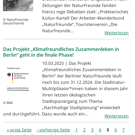
Zeitungen der NaturFreunde fanden
hierzu rege Debatten statt: „Proletarisches
Kultur-Kartell Der Arbeiter-Wanderbund
© NaturFreunde
Deutschlands
„Naturfreunde“, Touristenverein „Die
Naturfreunde...
Weiterlesen
Das Projekt „Klimafreundliches Zusammenleben in
Berlin“ geht in die finale Phase!
10.03.2025 | Das Projekt
„Klimafreundliches Zusammenleben in
Berlin“ der Berliner NaturFreunde läuft
noch bis zum 31.12.2024. Die Stadtnatur-
Multilplikator*innen haben in diesem Jahr
ihren letzten ökologischen
Stadtspaziergang zum Thema
© BMI
„Nachhaltige Stadtplanung“ entwickelt
und durchgeführt. Dazu wurde auch ein...
Weiterlesen
Seiten
« erste Seite
‹ vorherige Seite
1
2
3
4
5
6
7