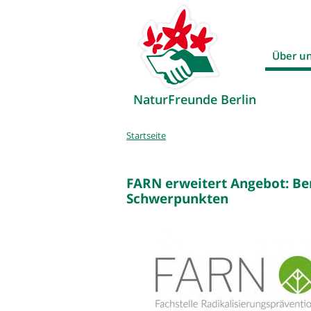
Über u
NaturFreunde Berlin
Sie
Startseite
sind
hier
FARN erweitert Angebot: Ber
Schwerpunkten