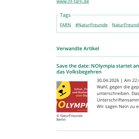
www.nf-farn.de
Tags
FARN
#NaturFreunde
NaturFreun
Verwandte Artikel
Save the date: NOlympia startet a
das Volksbegehren
30.04.2026 | Am 22.
Wahl, gegen die gep
unterschreiben. Das
Unterschriftensamml
Wir sagen Nein zu ei
© NaturFreunde
Berlin