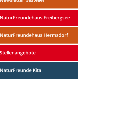
NaturFreundehaus Freibergsee
NaturFreundehaus Hermsdorf
Stellenangebote
NaturFreunde Kita