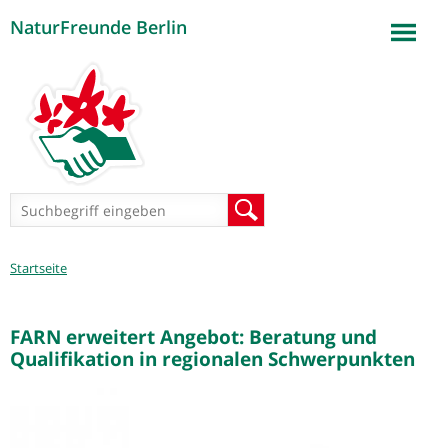
NaturFreunde Berlin
Jump to navigation
Suchformular
Suche
Sie
Startseite
sind
hier
FARN erweitert Angebot: Beratung und
Qualifikation in regionalen Schwerpunkten