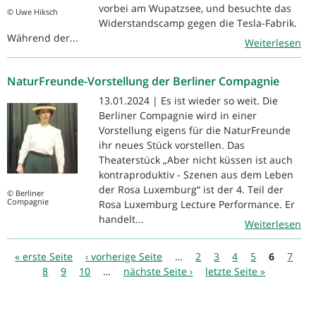
vorbei am Wupatzsee, und besuchte das
© Uwe Hiksch
Widerstandscamp gegen die Tesla-Fabrik.
Während der...
Weiterlesen
NaturFreunde-Vorstellung der Berliner Compagnie
13.01.2024 | Es ist wieder so weit. Die
Berliner Compagnie wird in einer
Vorstellung eigens für die NaturFreunde
ihr neues Stück vorstellen. Das
Theaterstück „Aber nicht küssen ist auch
kontraproduktiv - Szenen aus dem Leben
der Rosa Luxemburg“ ist der 4. Teil der
© Berliner
Compagnie
Rosa Luxemburg Lecture Performance. Er
handelt...
Weiterlesen
Seiten
« erste Seite
‹ vorherige Seite
…
2
3
4
5
6
7
8
9
10
…
nächste Seite ›
letzte Seite »