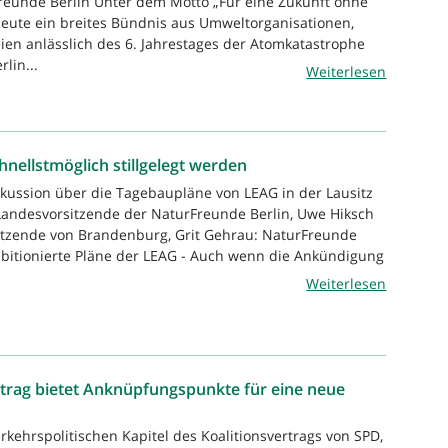
reunde Berlin Unter dem Motto „Für eine Zukunft ohne
eute ein breites Bündnis aus Umweltorganisationen,
eien anlässlich des 6. Jahrestages der Atomkatastrophe
lin...
Weiterlesen
nellstmöglich stillgelegt werden
skussion über die Tagebaupläne von LEAG in der Lausitz
. Landesvorsitzende der NaturFreunde Berlin, Uwe Hiksch
itzende von Brandenburg, Grit Gehrau: NaturFreunde
mbitionierte Pläne der LEAG - Auch wenn die Ankündigung
Weiterlesen
rtrag bietet Anknüpfungspunkte für eine neue
rkehrspolitischen Kapitel des Koalitionsvertrags von SPD,