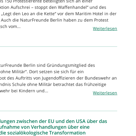
s 150 Protestierente beteiligten sich an einer
Aktion Aufschrei – stoppt den Waffenhandel“ und des
 „Legt den Leo an die Kette“ vor dem Maritim Hotel in der
 Auch die NaturFreunde Berlin haben zu dem Protest
sch vom...
Weiterlesen
turFreunde Berlin sind Gründungsmitglied des
hne Militär“. Dort setzen sie sich für ein
bot des Auftritts von Jugendoffizieren der Bundeswehr an
ndnis Schule ohne Militär betrachtet das frühzeitige
ehr bei Kindern und...
Weiterlesen
lungen zwischen der EU und den USA über das
ufnahme von Verhandlungen über eine
 die sozialökologische Transformation