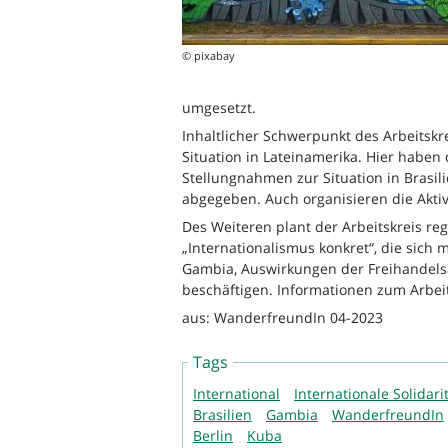
© pixabay
umgesetzt.
Inhaltlicher Schwerpunkt des Arbeitskr
Situation in Lateinamerika. Hier haben
Stellungnahmen zur Situation in Brasi
abgegeben. Auch organisieren die Akti
Des Weiteren plant der Arbeitskreis r
„Internationalismus konkret“, die sic
Gambia, Auswirkungen der Freihande
beschäftigen. Informationen zum Arbei
aus: WanderfreundIn 04-2023
Tags
International
Internationale Solidari
Brasilien
Gambia
WanderfreundIn
Berlin
Kuba