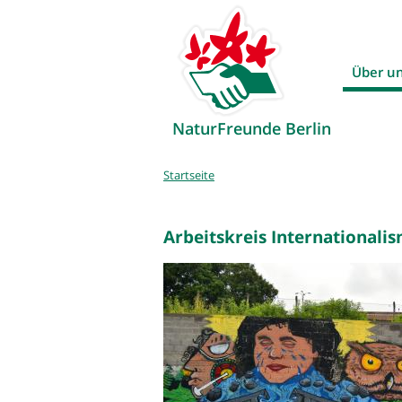
Über u
NaturFreunde Berlin
Sie
Startseite
sind
hier
Arbeitskreis Internationali