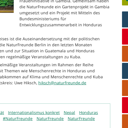
Fraueninitiative in Gambia. Gemeinsam haben
die NaturFreunde ein Gartenprojekt in Gambia
umgesetzt und ein Projekt mit Mitteln des
Bundesministeriums für
Entwicklungszusammenarbeit in Honduras
eises ist die Auseinandersetzung mit der politischen
 die NaturFreunde Berlin in den letzten Monaten
lien und zur Situation in Guatemala und Honduras
ven regelmäßige Veranstaltungen zu Kuba.
egelmäßige Veranstaltungen im Rahmen der Reihe
h mit Themen wie Menschenrechte in Honduras und
lsabkommen auf Klima und Menschenrechte und Kuba
tskreis: Uwe Hiksch,
hiksch@naturfreunde.de
tät
Internationalismus konkret
Nepal
Honduras
#NaturFreunde
NaturFreunde
NaturFreunde