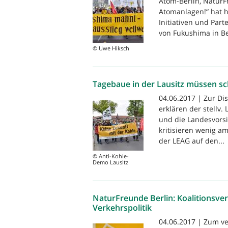
Atom-Berlin, NaturF
Atomanlagen!“ hat h
Initiativen und Part
von Fukushima in Ber
© Uwe Hiksch
Tagebaue in der Lausitz müssen sch
04.06.2017 | Zur Di
erklären der stellv
und die Landesvors
kritisieren wenig a
der LEAG auf den...
© Anti-Kohle-
Demo Lausitz
NaturFreunde Berlin: Koalitionsve
Verkehrspolitik
04.06.2017 | Zum ve