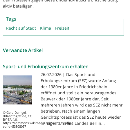
aktiv beteiligen.
Tags
Recht auf Stadt
Klima
Freizeit
Verwandte Artikel
Sport- und Erholungszentrum erhalten
26.07.2026 | Das Sport- und
Erholungszentrum (SEZ) wurde Anfang
der 1980er Jahre in Friedrichshain
eröffnet und stellt ein herausragendes
Bauwerk der 1980er Jahre dar. Seit
mehreren Jahren wird das SEZ nicht mehr
betrieben. Nach einem langen
© Gerd Danigel,
ddr-fotograf.de, CC
Gerichtsprozess ist das SEZ heute wieder
BY-SA 4.0,
im Eigentum des Landes Berlin...
https://commons.wikimedia.org/w/index.php?
curid=53808057