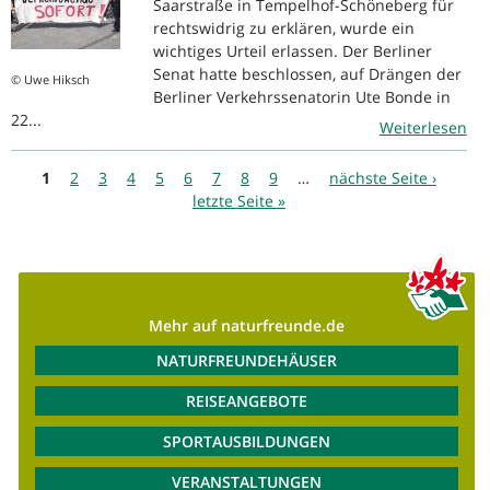
Saarstraße in Tempelhof-Schöneberg für
rechtswidrig zu erklären, wurde ein
wichtiges Urteil erlassen. Der Berliner
Senat hatte beschlossen, auf Drängen der
© Uwe Hiksch
Berliner Verkehrssenatorin Ute Bonde in
22...
Weiterlesen
Seiten
1
2
3
4
5
6
7
8
9
…
nächste Seite ›
letzte Seite »
Mehr auf naturfreunde.de
NATURFREUNDEHÄUSER
REISEANGEBOTE
SPORTAUSBILDUNGEN
VERANSTALTUNGEN