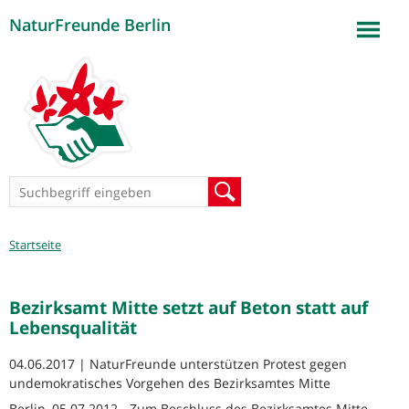
NaturFreunde Berlin
Jump to navigation
Suchformular
Suche
Sie
Startseite
sind
hier
Bezirksamt Mitte setzt auf Beton statt auf
Lebensqualität
04.06.2017 | NaturFreunde unterstützen Protest gegen
undemokratisches Vorgehen des Bezirksamtes Mitte
Berlin, 05.07.2012 - Zum Beschluss des Bezirksamtes Mitte