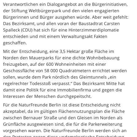
Verantwortlichen ein Dialogangebot an die Bürgerinitiativen,
der Stiftung Weltbürgerpark und den vielen engagierten
Bürgerinnen und Bürger ausgehen würde. Aber weit gefehlt:
Das Bezirksamt, und allen voran der Baustadtrat Carsten
Spalleck (CDU) hat sich für eine Hinterzimmerdiplomatie
entschieden und mit einem Verwaltungsakt Fakten
geschaffen.
Mit der Entscheidung, eine 3,5 Hektar große Fläche im
Norden den Mauerparks für eine dichte Wohnbebauung
freizugeben, auf der 600 Wohneinheiten mit einer
Geschossfläche von 58 000 Quadratmetern errichtet werden
sollen, wurde dem Park nördlich des Gleimtunnels „ein
regelrechter Todesstoß verpasst.“ Das Bezirksamt Mitte hat
damit eine Politik für eine Immobilienfirma und gegen die
Interessen der Menschen durchgepeitscht.
Für die NaturFreunde Berlin ist diese Entscheidung nicht
akzeptabel, da im gültigen Flächennutzungsplan die Fläche
zwischen Bernauer Straße und den Gleisen im Norden als
Grünfläche ausgewiesen sind, die für die Parkerweiterung
vorgesehen waren. Die NaturFreunde Berlin werden sich an
den Protesten gegen diese undemokratische Entscheidung