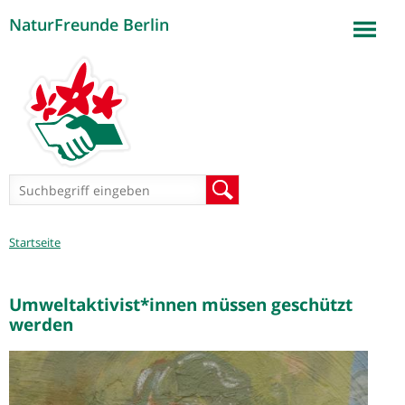
NaturFreunde Berlin
Jump to navigation
Suchformular
Suche
Sie
Startseite
sind
hier
Umweltaktivist*innen müssen geschützt
werden