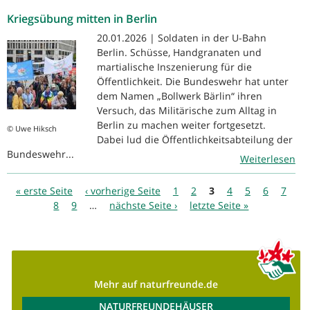
Kriegsübung mitten in Berlin
20.01.2026 | Soldaten in der U-Bahn
Berlin. Schüsse, Handgranaten und
martialische Inszenierung für die
Öffentlichkeit. Die Bundeswehr hat unter
dem Namen „Bollwerk Bärlin“ ihren
Versuch, das Militärische zum Alltag in
Berlin zu machen weiter fortgesetzt.
© Uwe Hiksch
Dabei lud die Öffentlichkeitsabteilung der
Bundeswehr...
Weiterlesen
Seiten
« erste Seite
‹ vorherige Seite
1
2
3
4
5
6
7
8
9
…
nächste Seite ›
letzte Seite »
Mehr auf naturfreunde.de
NATURFREUNDEHÄUSER