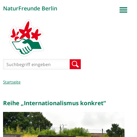
NaturFreunde Berlin
Jump to navigation
Suchformular
Suche
Sie
Startseite
sind
hier
Reihe „Internationalismus konkret“