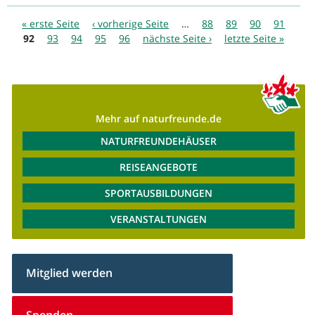
Seiten
« erste Seite
‹ vorherige Seite
…
88
89
90
91
92
93
94
95
96
nächste Seite ›
letzte Seite »
Mehr auf naturfreunde.de
NATURFREUNDEHÄUSER
REISEANGEBOTE
SPORTAUSBILDUNGEN
VERANSTALTUNGEN
Mitglied werden
Spenden