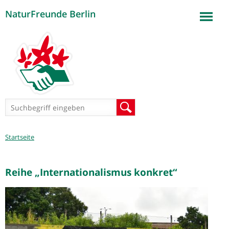
NaturFreunde Berlin
Jump to navigation
Suchformular
Suche
Sie
Startseite
sind
hier
Reihe „Internationalismus konkret“