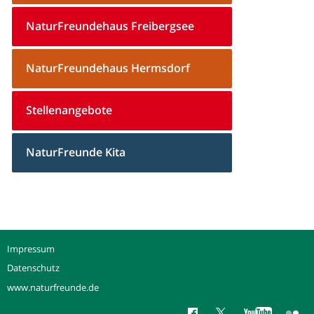
NaturFreundehaus Freibergsee
NaturFreundehaus Hermsdorf
Stellenangebote
NaturFreunde Kita
Impressum
Datenschutz
www.naturfreunde.de