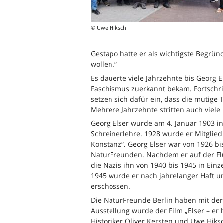
© Uwe Hiksch
Gestapo hatte er als wichtigste Begrün
wollen.“
Es dauerte viele Jahrzehnte bis Georg 
Faschismus zuerkannt bekam. Fortschri
setzen sich dafür ein, dass die mutige
Mehrere Jahrzehnte stritten auch viel
Georg Elser wurde am 4. Januar 1903 i
Schreinerlehre. 1928 wurde er Mitgli
Konstanz“. Georg Elser war von 1926 bi
NaturFreunden. Nachdem er auf der Flu
die Nazis ihn von 1940 bis 1945 in Ein
1945 wurde er nach jahrelanger Haft un
erschossen.
Die NaturFreunde Berlin haben mit der
Ausstellung wurde der Film „Elser – er
Historiker Oliver Kersten und Uwe Hiks