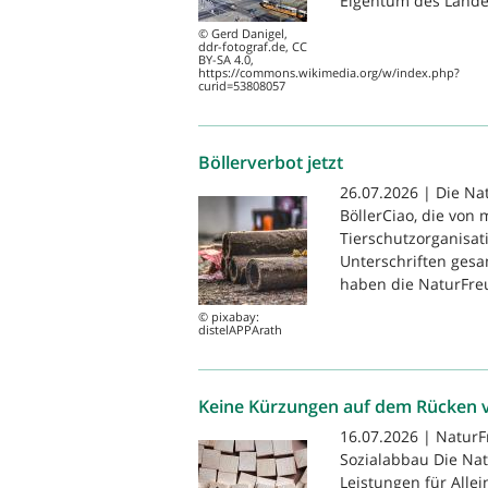
Eigentum des Landes
© Gerd Danigel,
ddr-fotograf.de, CC
BY-SA 4.0,
https://commons.wikimedia.org/w/index.php?
curid=53808057
Böllerverbot jetzt
26.07.2026 | Die Na
BöllerCiao, die von
Tierschutzorganisat
Unterschriften gesam
haben die NaturFreu
© pixabay:
distelAPPArath
Keine Kürzungen auf dem Rücken v
16.07.2026 | NaturF
Sozialabbau Die Nat
Leistungen für Alle