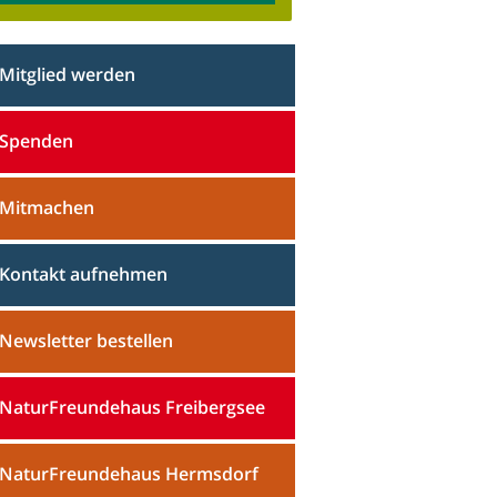
Mitglied werden
Spenden
Mitmachen
Kontakt aufnehmen
Newsletter bestellen
NaturFreundehaus Freibergsee
NaturFreundehaus Hermsdorf