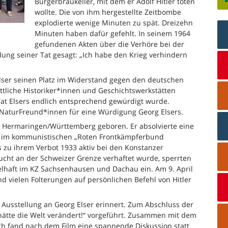
Bürgerbräukeller, mit dem er Adolf Hitler töten
wollte. Die von ihm hergestellte Zeitbombe
explodierte wenige Minuten zu spät. Dreizehn
Minuten haben dafür gefehlt. In seinem 1964
gefundenen Akten über die Verhöre bei der
dung seiner Tat gesagt: „Ich habe den Krieg verhindern
Elser seinen Platz im Widerstand gegen den deutschen
ttliche Historiker*innen und Geschichtswerkstätten
 Tat Elsers endlich entsprechend gewürdigt wurde.
e NaturFreund*innen für eine Würdigung Georg Elsers.
n Hermaringen/Württemberg geboren. Er absolvierte eine
ed im kommunistischen „Roten Frontkämpferbund
s zu ihrem Verbot 1933 aktiv bei den Konstanzer
cht an der Schweizer Grenze verhaftet wurde, sperrten
zelhaft im KZ Sachsenhausen und Dachau ein. Am 9. April
d vielen Folterungen auf persönlichen Befehl von Hitler
 Ausstellung an Georg Elser erinnert. Zum Abschluss der
 hätte die Welt verändert!“ vorgeführt. Zusammen mit dem
ch fand nach dem Film eine spannende Diskussion statt.