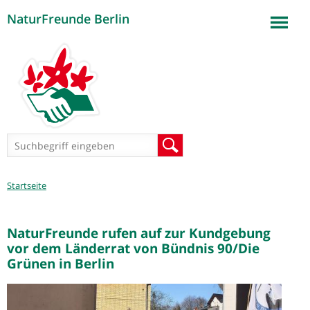
NaturFreunde Berlin
Jump to navigation
Suchformular
Suche
Sie
Startseite
sind
hier
NaturFreunde rufen auf zur Kundgebung
vor dem Länderrat von Bündnis 90/Die
Grünen in Berlin