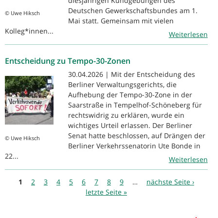
diesjährigen Kundgebungen des
Deutschen Gewerkschaftsbundes am 1.
© Uwe Hiksch
Mai statt. Gemeinsam mit vielen
Kolleg*innen...
Weiterlesen
Entscheidung zu Tempo-30-Zonen
30.04.2026 | Mit der Entscheidung des
Berliner Verwaltungsgerichts, die
Aufhebung der Tempo-30-Zone in der
Saarstraße in Tempelhof-Schöneberg für
rechtswidrig zu erklären, wurde ein
wichtiges Urteil erlassen. Der Berliner
Senat hatte beschlossen, auf Drängen der
© Uwe Hiksch
Berliner Verkehrssenatorin Ute Bonde in
22...
Weiterlesen
Seiten
1
2
3
4
5
6
7
8
9
…
nächste Seite ›
letzte Seite »