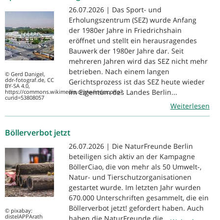
26.07.2026 | Das Sport- und
Erholungszentrum (SEZ) wurde Anfang
der 1980er Jahre in Friedrichshain
eröffnet und stellt ein herausragendes
Bauwerk der 1980er Jahre dar. Seit
mehreren Jahren wird das SEZ nicht mehr
betrieben. Nach einem langen
© Gerd Danigel,
ddr-fotograf.de, CC
Gerichtsprozess ist das SEZ heute wieder
BY-SA 4.0,
im Eigentum des Landes Berlin...
https://commons.wikimedia.org/w/index.php?
curid=53808057
Weiterlesen
Böllerverbot jetzt
26.07.2026 | Die NaturFreunde Berlin
beteiligen sich aktiv an der Kampagne
BöllerCiao, die von mehr als 50 Umwelt-,
Natur- und Tierschutzorganisationen
gestartet wurde. Im letzten Jahr wurden
670.000 Unterschriften gesammelt, die ein
Böllerverbot jetzt! gefordert haben. Auch
© pixabay:
distelAPPArath
haben die NaturFreunde die...