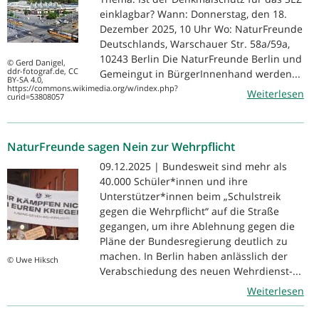
einklagbar? Wann: Donnerstag, den 18.
Dezember 2025, 10 Uhr Wo: NaturFreunde
Deutschlands, Warschauer Str. 58a/59a,
10243 Berlin Die NaturFreunde Berlin und
© Gerd Danigel,
ddr-fotograf.de, CC
Gemeingut in BürgerInnenhand werden...
BY-SA 4.0,
https://commons.wikimedia.org/w/index.php?
Weiterlesen
curid=53808057
NaturFreunde sagen Nein zur Wehrpflicht
09.12.2025 | Bundesweit sind mehr als
40.000 Schüler*innen und ihre
Unterstützer*innen beim „Schulstreik
gegen die Wehrpflicht“ auf die Straße
gegangen, um ihre Ablehnung gegen die
Pläne der Bundesregierung deutlich zu
machen. In Berlin haben anlässlich der
© Uwe Hiksch
Verabschiedung des neuen Wehrdienst-...
Weiterlesen