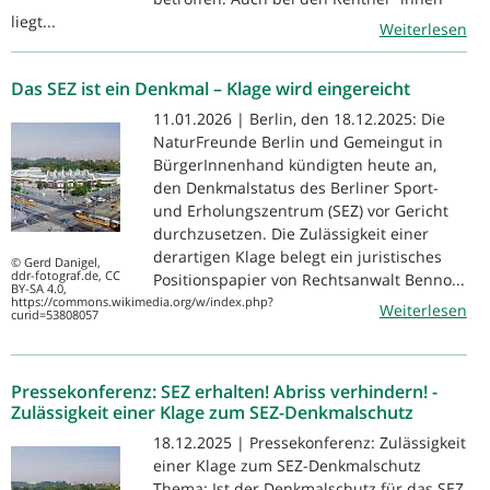
liegt...
Weiterlesen
Das SEZ ist ein Denkmal – Klage wird eingereicht
11.01.2026 | Berlin, den 18.12.2025: Die
NaturFreunde Berlin und Gemeingut in
BürgerInnenhand kündigten heute an,
den Denkmalstatus des Berliner Sport-
und Erholungszentrum (SEZ) vor Gericht
durchzusetzen. Die Zulässigkeit einer
derartigen Klage belegt ein juristisches
© Gerd Danigel,
ddr-fotograf.de, CC
Positionspapier von Rechtsanwalt Benno...
BY-SA 4.0,
https://commons.wikimedia.org/w/index.php?
Weiterlesen
curid=53808057
Pressekonferenz: SEZ erhalten! Abriss verhindern! -
Zulässigkeit einer Klage zum SEZ-Denkmalschutz
18.12.2025 | Pressekonferenz: Zulässigkeit
einer Klage zum SEZ-Denkmalschutz
Thema: Ist der Denkmalschutz für das SEZ