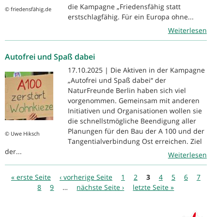
die Kampagne „Friedensfähig statt
© friedensfähig.de
erstschlagfähig. Für ein Europa ohne...
Weiterlesen
Autofrei und Spaß dabei
17.10.2025 | Die Aktiven in der Kampagne
„Autofrei und Spaß dabei“ der
NaturFreunde Berlin haben sich viel
vorgenommen. Gemeinsam mit anderen
Initiativen und Organisationen wollen sie
die schnellstmögliche Beendigung aller
Planungen für den Bau der A 100 und der
© Uwe Hiksch
Tangentialverbindung Ost erreichen. Ziel
der...
Weiterlesen
Seiten
« erste Seite
‹ vorherige Seite
1
2
3
4
5
6
7
8
9
…
nächste Seite ›
letzte Seite »