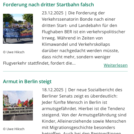
Forderung nach dritter Startbahn falsch
23.12.2025 | Die Forderung der
Verkehrssenatorin Bonde nach einer
dritten Start- und Landebahn für den
Flughaben BER ist ein verkehrspolitischer
Irrweg. Während in Zeiten von
Klimawandel und Verkehrskollaps
darüber nachgedacht werden müsste,
© Uwe Hiksch
dass nicht mehr, sondern weniger
Flugverkehr stattfindet, fordert die...
Weiterlesen
Armut in Berlin steigt
18.12.2025 | Der neue Sozialbericht des
Berliner Senats zeigt es überdeutlich:
Jeder fünfte Mensch in Berlin ist
armutsgefährdet. Hierbei ist die Tendenz
steigend. Von der Armutsgefährdung sind
Kinder, Alleinerziehende sowie Menschen
mit Migrationsgeschichte besonders
© Uwe Hiksch
betroffen. Auch bei den Rentner*innen