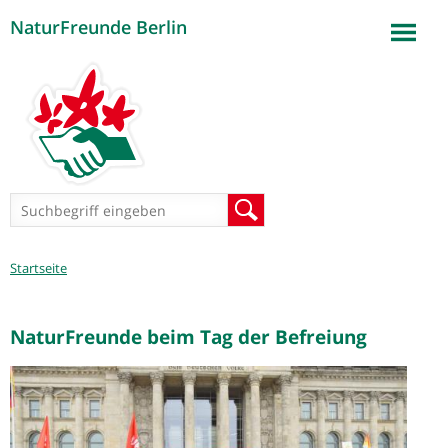
NaturFreunde Berlin
Jump to navigation
Suchformular
Suche
Sie
Startseite
sind
hier
NaturFreunde beim Tag der Befreiung