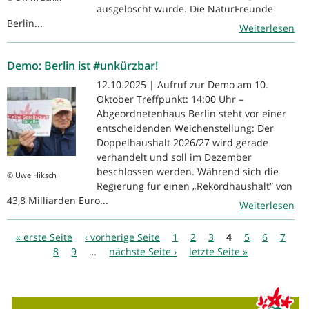
ausgelöscht wurde. Die NaturFreunde
Berlin...
Weiterlesen
Demo: Berlin ist #unkürzbar!
12.10.2025 | Aufruf zur Demo am 10.
Oktober Treffpunkt: 14:00 Uhr –
Abgeordnetenhaus Berlin steht vor einer
entscheidenden Weichenstellung: Der
Doppelhaushalt 2026/27 wird gerade
verhandelt und soll im Dezember
beschlossen werden. Während sich die
© Uwe Hiksch
Regierung für einen „Rekordhaushalt“ von
43,8 Milliarden Euro...
Weiterlesen
Seiten
« erste Seite
‹ vorherige Seite
1
2
3
4
5
6
7
8
9
…
nächste Seite ›
letzte Seite »