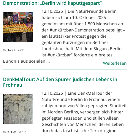
Demonstration: „Berlin wird kaputtgespart“
12.10.2025 | Die NaturFreunde Berlin
haben sich am 10. Oktober 2025
gemeinsam mit über 1.500 Menschen an
der #unkürzbar-Demonstration beteiligt –
ein lautstarker Protest gegen die
geplanten Kürzungen im Berliner
Landeshaushalt. Mit dem Slogan „Berlin
© Uwe Hiksch
ist #unkürzbar“ forderte ein breites
Bündnis aus sozialen,...
Weiterlesen
DenkMalTour: Auf den Spuren jüdischen Lebens in
Frohnau
12.10.2025 | Eine DenkMalTour der
NaturFreunde Berlin In Frohnau, einem
ruhigen und von Villen geprägten Stadtteil
im Norden Berlins, verbergen sich hinter
gepflegten Fassaden und stillen Alleen
Geschichten von Menschen, deren Leben
durch das faschistische Terrorregime
© OTFW, Berlin