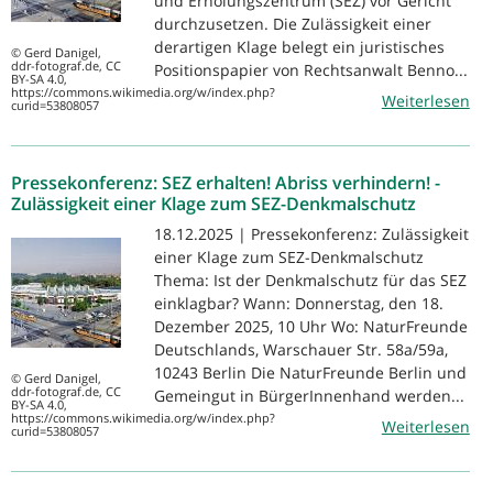
und Erholungszentrum (SEZ) vor Gericht
durchzusetzen. Die Zulässigkeit einer
derartigen Klage belegt ein juristisches
© Gerd Danigel,
ddr-fotograf.de, CC
Positionspapier von Rechtsanwalt Benno...
BY-SA 4.0,
https://commons.wikimedia.org/w/index.php?
Weiterlesen
curid=53808057
Pressekonferenz: SEZ erhalten! Abriss verhindern! -
Zulässigkeit einer Klage zum SEZ-Denkmalschutz
18.12.2025 | Pressekonferenz: Zulässigkeit
einer Klage zum SEZ-Denkmalschutz
Thema: Ist der Denkmalschutz für das SEZ
einklagbar? Wann: Donnerstag, den 18.
Dezember 2025, 10 Uhr Wo: NaturFreunde
Deutschlands, Warschauer Str. 58a/59a,
10243 Berlin Die NaturFreunde Berlin und
© Gerd Danigel,
ddr-fotograf.de, CC
Gemeingut in BürgerInnenhand werden...
BY-SA 4.0,
https://commons.wikimedia.org/w/index.php?
Weiterlesen
curid=53808057