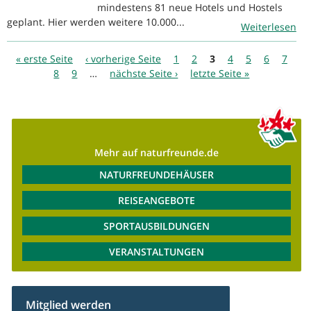
mindestens 81 neue Hotels und Hostels
geplant. Hier werden weitere 10.000...
Weiterlesen
Seiten
« erste Seite
‹ vorherige Seite
1
2
3
4
5
6
7
8
9
…
nächste Seite ›
letzte Seite »
Mehr auf naturfreunde.de
NATURFREUNDEHÄUSER
REISEANGEBOTE
SPORTAUSBILDUNGEN
VERANSTALTUNGEN
Mitglied werden