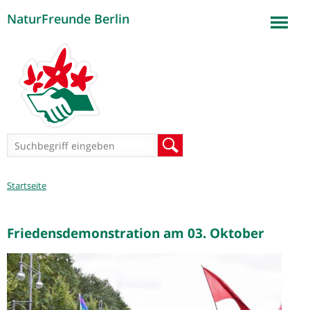
NaturFreunde Berlin
Jump to navigation
Suchformular
Suche
Sie
Startseite
sind
hier
Friedensdemonstration am 03. Oktober