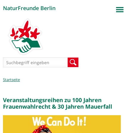
NaturFreunde Berlin
Jump to navigation
Suchformular
Suche
Sie
Startseite
sind
hier
Veranstaltungsreihen zu 100 Jahren
Frauenwahlrecht & 30 Jahren Mauerfall