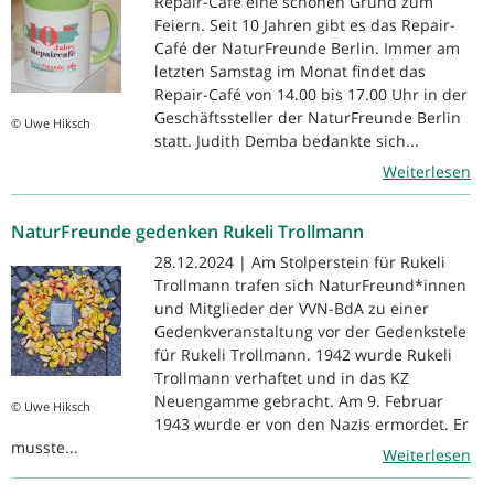
Repair-Café eine schönen Grund zum
Feiern. Seit 10 Jahren gibt es das Repair-
Café der NaturFreunde Berlin. Immer am
letzten Samstag im Monat findet das
Repair-Café von 14.00 bis 17.00 Uhr in der
Geschäftssteller der NaturFreunde Berlin
© Uwe Hiksch
statt. Judith Demba bedankte sich...
Weiterlesen
NaturFreunde gedenken Rukeli Trollmann
28.12.2024 | Am Stolperstein für Rukeli
Trollmann trafen sich NaturFreund*innen
und Mitglieder der VVN-BdA zu einer
Gedenkveranstaltung vor der Gedenkstele
für Rukeli Trollmann. 1942 wurde Rukeli
Trollmann verhaftet und in das KZ
Neuengamme gebracht. Am 9. Februar
© Uwe Hiksch
1943 wurde er von den Nazis ermordet. Er
musste...
Weiterlesen