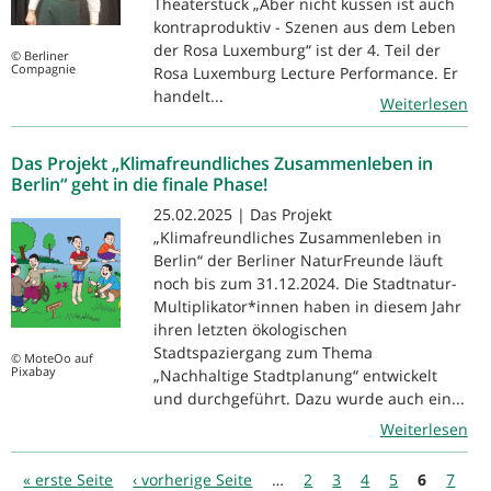
Theaterstück „Aber nicht küssen ist auch
kontraproduktiv - Szenen aus dem Leben
der Rosa Luxemburg“ ist der 4. Teil der
© Berliner
Compagnie
Rosa Luxemburg Lecture Performance. Er
handelt...
Weiterlesen
Das Projekt „Klimafreundliches Zusammenleben in
Berlin“ geht in die finale Phase!
25.02.2025 | Das Projekt
„Klimafreundliches Zusammenleben in
Berlin“ der Berliner NaturFreunde läuft
noch bis zum 31.12.2024. Die Stadtnatur-
Multiplikator*innen haben in diesem Jahr
ihren letzten ökologischen
Stadtspaziergang zum Thema
© MoteOo auf
Pixabay
„Nachhaltige Stadtplanung“ entwickelt
und durchgeführt. Dazu wurde auch ein...
Weiterlesen
Seiten
« erste Seite
‹ vorherige Seite
…
2
3
4
5
6
7