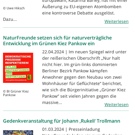
Europawahl, Katarina Barley, hat mit einer
Äußerung zu EU-eigenen Atombomben
© Uwe Hiksch
eine kontroverse Debatte ausgelöst.
Dazu...
Weiterlesen
NaturFreunde setzen sich für naturverträgliche
Entwicklung im Grünen Kiez Pankow ein
22.04.2024 | Im neuen Spiegel wird unter
der reißerischen Überschrift „Nur halt
nicht hier. Im grün-links dominierten
Berliner Bezirk Pankow kämpfen
Anwohner gegen den Neubau von zwei
Wohnhäuser für Geflüchtete“ berichtet,
wie sich die Bürgerinitiative „Grüner Kiez
© BI Grüner Kiez
Pankow
Pankow“ seit vielen Jahren gegen die
massive...
Weiterlesen
Gedenkveranstaltung für Johann ‚Rukeli‘ Trollmann
01.03.2024 | Presseinladung