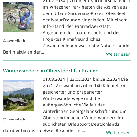
21.02.2024 | Zu einem Nachbarschaftsfest
im Wriezener Park hatten die Aktiven aus
dem Urban-Gardening-Projekt GleisBeet
der NaturFreunde eingeladen. Mit einem
Info-Stand, der Fahrradwerkstatt,
Angeboten der Tourenscouts und des
Projektes Klimafreundliches
© Uwe Hiksch
Zusammenleben waren die NaturFreunde
Berlin aktiv an der...
Weiterlesen
Winterwandern in Oberstdorf für Frauen
01.03.2024 | 23.02.2024 bis 28.2.2024 Die
große Auswahl aus über 140 Kilometern
gesicherter und präparierter
Winterwanderwege und die
außergewöhnliche Vielfalt der
winterlichen Gebirgslandschaft rund um
Oberstdorf machen Winterwandern im
© Uwe Hiksch
südlichsten Urlaubsort Deutschlands
darüber hinaus zu etwas Besonderem...
Weiterlesen