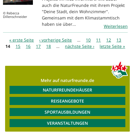
auch die NaturFreunde mit ihrem Projekt
"Deine Stadt, dein Wohnzimmer".
© Rebecca
Dillenschneider
Gemeinsam mit dem Klimastammtisch
haben sie über...
Weiterlesen
Seiten
« erste Seite
‹ vorherige Seite
…
10
11
12
13
14
15
16
17
18
…
nächste Seite ›
letzte Seite »
Mehr auf naturfreunde.de
NATURFREUNDEHÄUSER
REISEANGEBOTE
SPORTAUSBILDUNGEN
VERANSTALTUNGEN