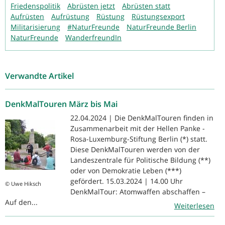
Friedenspolitik
Abrüsten jetzt
Abrüsten statt
Aufrüsten
Aufrüstung
Rüstung
Rüstungsexport
Militarisierung
#NaturFreunde
NaturFreunde Berlin
NaturFreunde
WanderfreundIn
Verwandte Artikel
DenkMalTouren März bis Mai
22.04.2024 | Die DenkMalTouren finden in
Zusammenarbeit mit der Hellen Panke -
Rosa-Luxemburg-Stiftung Berlin (*) statt.
Diese DenkMalTouren werden von der
Landeszentrale für Politische Bildung (**)
oder von Demokratie Leben (***)
gefördert. 15.03.2024 | 14.00 Uhr
© Uwe Hiksch
DenkMalTour: Atomwaffen abschaffen –
Auf den...
Weiterlesen