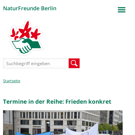
NaturFreunde Berlin
Jump to navigation
Suchformular
Suche
Sie
Startseite
sind
hier
Termine in der Reihe: Frieden konkret