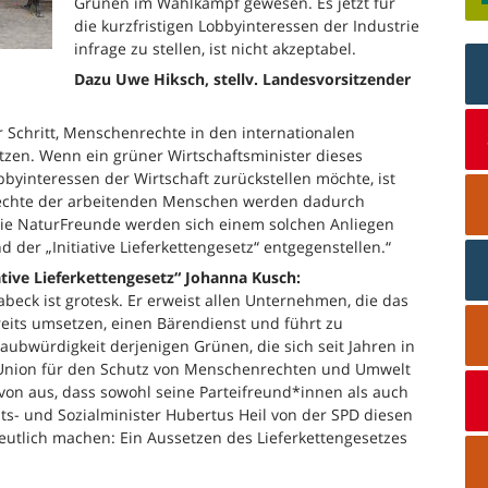
Grünen im Wahlkampf gewesen. Es jetzt für
die kurzfristigen Lobbyinteressen der Industrie
infrage zu stellen, ist nicht akzeptabel.
Dazu Uwe Hiksch, stellv. Landesvorsitzender
er Schritt, Menschenrechte in den internationalen
tzen. Wenn ein grüner Wirtschaftsminister dieses
obbyinteressen der Wirtschaft zurückstellen möchte, ist
 Rechte der arbeitenden Menschen werden dadurch
Die NaturFreunde werden sich einem solchen Anliegen
er „Initiative Lieferkettengesetz“ entgegenstellen.“
ative Lieferkettengesetz“ Johanna Kusch:
beck ist grotesk. Er erweist allen Unternehmen, die das
ereits umsetzen, einen Bärendienst und führt zu
ubwürdigkeit derjenigen Grünen, die sich seit Jahren in
 Union für den Schutz von Menschenrechten und Umwelt
avon aus, dass sowohl seine Parteifreund*innen als auch
its- und Sozialminister Hubertus Heil von der SPD diesen
utlich machen: Ein Aussetzen des Lieferkettengesetzes