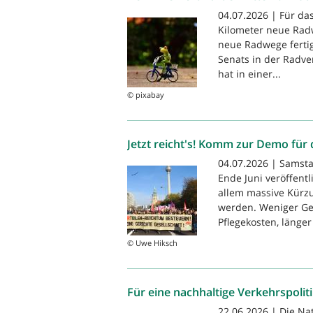
04.07.2026 | Für das
Kilometer neue Radw
neue Radwege fertigg
Senats in der Radv
hat in einer...
© pixabay
Jetzt reicht's! Komm zur Demo für 
04.07.2026 | Samstag
Ende Juni veröffent
allem massive Kürzu
werden. Weniger Ge
Pflegekosten, länger 
© Uwe Hiksch
Für eine nachhaltige Verkehrspolit
22.06.2026 | Die Na