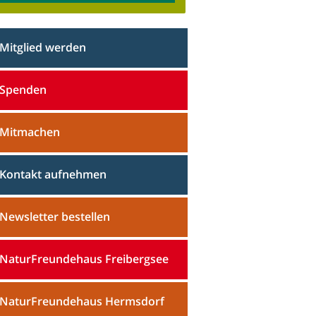
Mitglied werden
Spenden
Mitmachen
Kontakt aufnehmen
Newsletter bestellen
NaturFreundehaus Freibergsee
NaturFreundehaus Hermsdorf