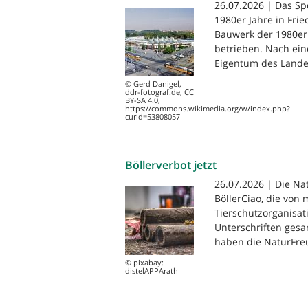
26.07.2026 | Das S
1980er Jahre in Frie
Bauwerk der 1980er 
betrieben. Nach ein
Eigentum des Landes
© Gerd Danigel,
ddr-fotograf.de, CC
BY-SA 4.0,
https://commons.wikimedia.org/w/index.php?
curid=53808057
Böllerverbot jetzt
26.07.2026 | Die Na
BöllerCiao, die von
Tierschutzorganisat
Unterschriften gesam
haben die NaturFreu
© pixabay:
distelAPPArath