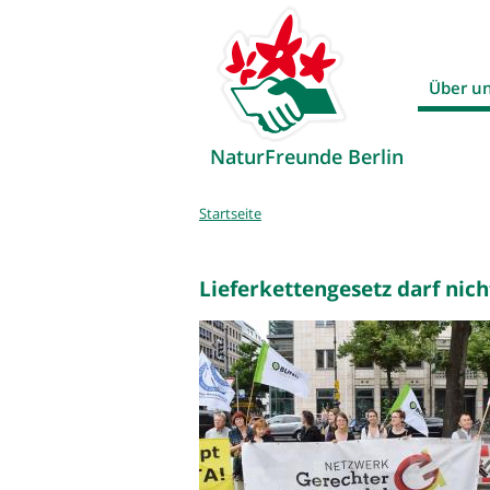
Über u
NaturFreunde Berlin
Sie
Startseite
sind
hier
Lieferkettengesetz darf nich