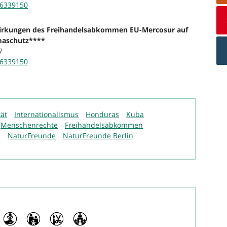
26339150
wirkungen des Freihandelsabkommen EU-Mercosur auf
maschutz****
7
26339150
tät
Internationalismus
Honduras
Kuba
Menschenrechte
Freihandelsabkommen
e
NaturFreunde
NaturFreunde Berlin