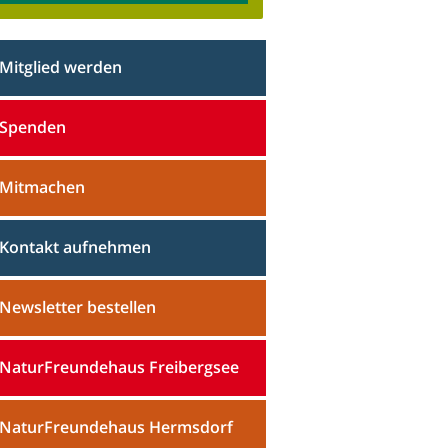
Mitglied werden
Spenden
Mitmachen
Kontakt aufnehmen
Newsletter bestellen
NaturFreundehaus Freibergsee
NaturFreundehaus Hermsdorf