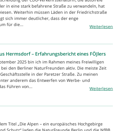
der in eine stark befahrene Straße zu verwandeln, hat
rwiesen. Weiterhin müssen Läden in der Friedrichstraße
gt sich immer deutlicher, dass der enge
m für die...
Weiterlesen
s Hermsdorf – Erfahrungsbericht eines FÖJlers
eptember 2025 bin ich im Rahmen meines Freiwilligen
 bei den Berliner NaturFreunden aktiv. Die meiste Zeit
 Geschäftsstelle in der Paretzer Straße. Zu meinen
nter anderem das Entwerfen von Werbe- und
das Führen von...
Weiterlesen
dem Titel „Die Alpen – ein europäisches Hochgebirge
nd Schutz“ laden die NaturFreunde Berlin und die NfBB