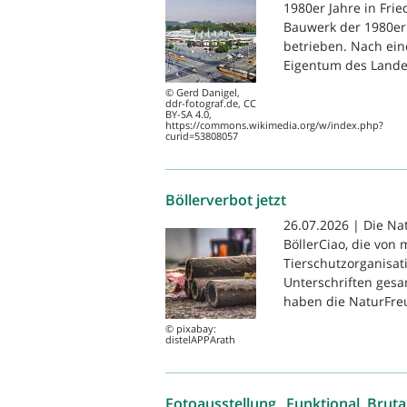
1980er Jahre in Frie
Bauwerk der 1980er 
betrieben. Nach ein
Eigentum des Landes
© Gerd Danigel,
ddr-fotograf.de, CC
BY-SA 4.0,
https://commons.wikimedia.org/w/index.php?
curid=53808057
Böllerverbot jetzt
26.07.2026 | Die Na
BöllerCiao, die von
Tierschutzorganisat
Unterschriften gesam
haben die NaturFreu
© pixabay:
distelAPPArath
Fotoausstellung „Funktional. Brutal