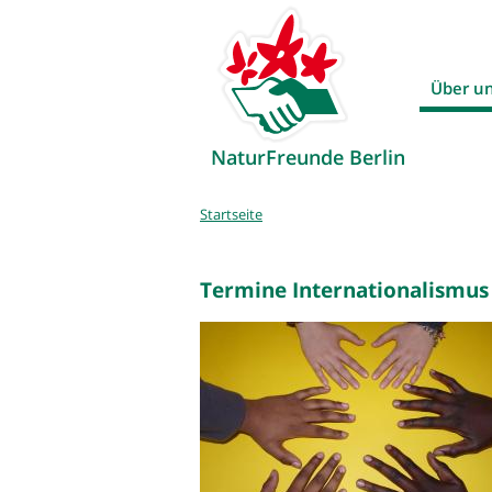
Über u
NaturFreunde Berlin
Sie
Startseite
sind
hier
Termine Internationalismu