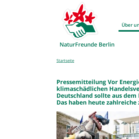
Über u
NaturFreunde Berlin
Sie
Startseite
sind
hier
Pressemitteilung Vor Energi
klimaschädlichen Handelsver
Deutschland sollte aus dem 
Das haben heute zahlreiche z