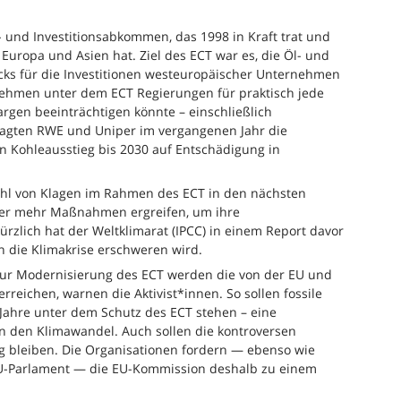
s- und Investitionsabkommen, das 1998 in Kraft trat und
Europa und Asien hat. Ziel des ECT war es, die Öl- und
s für die Investitionen westeuropäischer Unternehmen
nehmen unter dem ECT Regierungen für praktisch jede
rgen beeinträchtigen könnte – einschließlich
agten RWE und Uniper im vergangenen Jahr die
 Kohleausstieg bis 2030 auf Entschädigung in
ahl von Klagen im Rahmen des ECT in den nächsten
mer mehr Maßnahmen ergreifen, um ihre
kürzlich hat der Weltklimarat (IPCC) in einem Report davor
 die Klimakrise erschweren wird.
zur Modernisierung des ECT werden die von der EU und
rreichen, warnen die Aktivist*innen. So sollen fossile
 Jahre unter dem Schutz des ECT stehen – eine
den Klimawandel. Auch sollen die kontroversen
ag bleiben. Die Organisationen fordern — ebenso wie
EU-Parlament — die EU-Kommission deshalb zu einem