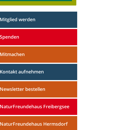
Mitglied werden
Spenden
Mitmachen
Kontakt aufnehmen
Newsletter bestellen
NaturFreundehaus Freibergsee
NaturFreundehaus Hermsdorf