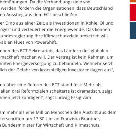
rmbemühungen. Da die Verhandlungsziele von
 werden, fordern die Organisationen, dass Deutschland
den Ausstieg aus dem ECT beschließen.
er Dino aus einer Zeit, als Investitionen in Kohle, Öl und
rzögert und verteuert er die Energiewende. Das können
 Bundesregierung ihre Klimaschutzziele umsetzen will,
Fabian Flues von PowerShift.
orgehen des ECT-Sekretariats, das Ländern des globalen
hmackhaft machen will. Der Vertrag ist kein Rahmen, um
immten Energieversorgung zu behandeln. Vielmehr setzt
lich der Gefahr von kostspieligen Investorenklagen aus",
en über eine Reform des ECT stand fest: Mehr als
 allen drei Reformzielen scheiterte ist dramatisch, zeigt
men jetzt kündigen!“, sagt Ludwig Essig vom
dem mehr als eine Million Menschen den Austritt aus dem
terschriften um 17.30 Uhr an Franziska Brantner,
m Bundesminister für Wirtschaft und Klimaschutz,