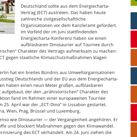
Deutschland sollte aus dem Energiecharta-
Vertrag (ECT) austreten. Das haben heute
zahlreiche zivilgesellschaftliche
Organisationen vor dem Kanzleramt gefordert.
Im Vorfeld der im Juni stattfindenden
Energiecharta-Konferenz haben sie einen
aufblasbaren Dinosaurier auf Tournee durch
orischen“ Charakter des Vertrags aufmerksam zu machen:
ECT gegen staatliche Klimaschutzmaßnahmen klagen
 Berlin hat ein breites Bündnis aus Umweltorganisationen
sstieg Deutschlands und der EU aus dem Energiecharta-
innen haben einen neun Meter großen, aufblasbaren
aufgebaut, der den „prähistorischen“ Charakter des
ktion fand im Rahmen einer europaweiten Tournee
 25. April war der „ECT-Dino“ in Lissabon gestartet.
na, Wien, Prag, Brüssel und Luxemburg.
benso wie Dinosaurier — der Vergangenheit angehören. Er
nstoffe und blockiert Maßnahmen gegen den Klimawandel.
ernisierung des ECT verhandelt. Am 24. Juni ziehen die