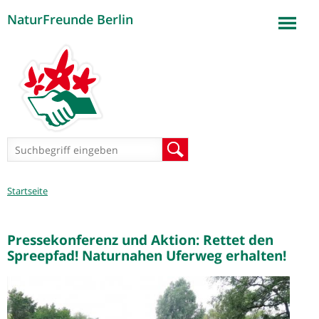
NaturFreunde Berlin
Jump to navigation
Suchformular
Suche
Sie
Startseite
sind
hier
Pressekonferenz und Aktion: Rettet den
Spreepfad! Naturnahen Uferweg erhalten!