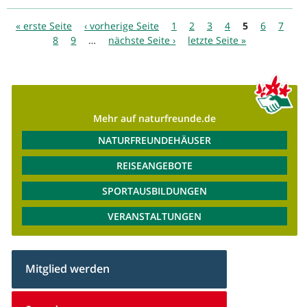
Seiten
« erste Seite
‹ vorherige Seite
1
2
3
4
5
6
7
8
9
…
nächste Seite ›
letzte Seite »
Mehr auf naturfreunde.de
NATURFREUNDEHÄUSER
REISEANGEBOTE
SPORTAUSBILDUNGEN
VERANSTALTUNGEN
Mitglied werden