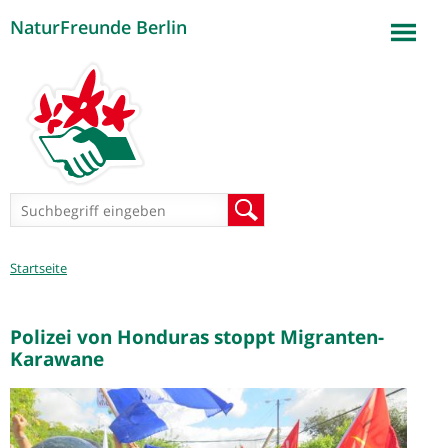
NaturFreunde Berlin
Jump to navigation
Suchformular
Suche
Sie
Startseite
sind
hier
Polizei von Honduras stoppt Migranten-
Karawane