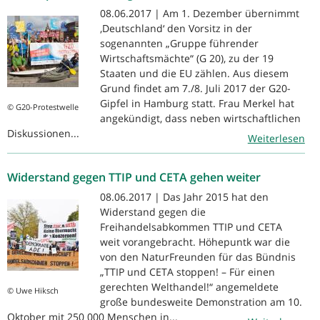
08.06.2017 | Am 1. Dezember übernimmt
‚Deutschland‘ den Vorsitz in der
sogenannten „Gruppe führender
Wirtschaftsmächte“ (G 20), zu der 19
Staaten und die EU zählen. Aus diesem
Grund findet am 7./8. Juli 2017 der G20-
Gipfel in Hamburg statt. Frau Merkel hat
© G20-Protestwelle
angekündigt, dass neben wirtschaftlichen
Diskussionen...
Weiterlesen
Widerstand gegen TTIP und CETA gehen weiter
08.06.2017 | Das Jahr 2015 hat den
Widerstand gegen die
Freihandelsabkommen TTIP und CETA
weit vorangebracht. Höhepuntk war die
von den NaturFreunden für das Bündnis
„TTIP und CETA stoppen! – Für einen
gerechten Welthandel!“ angemeldete
© Uwe Hiksch
große bundesweite Demonstration am 10.
Oktober mit 250 000 Menschen in...