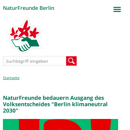
NaturFreunde Berlin
Jump to navigation
Suchformular
Suche
Sie
Startseite
sind
hier
NaturFreunde bedauern Ausgang des
Volksentscheides "Berlin klimaneutral
2030"