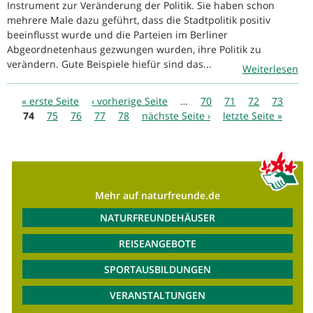
Instrument zur Veränderung der Politik. Sie haben schon
mehrere Male dazu geführt, dass die Stadtpolitik positiv
beeinflusst wurde und die Parteien im Berliner
Abgeordnetenhaus gezwungen wurden, ihre Politik zu
verändern. Gute Beispiele hiefür sind das...
Weiterlesen
Seiten
« erste Seite
‹ vorherige Seite
…
70
71
72
73
74
75
76
77
78
nächste Seite ›
letzte Seite »
Mehr auf naturfreunde.de
NATURFREUNDEHÄUSER
REISEANGEBOTE
SPORTAUSBILDUNGEN
VERANSTALTUNGEN