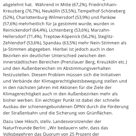
abgelehnt hat. Während in Mitte (67,2%), Friedrichhain-
Kreuzberg (76,7%), Neukölln (53,5%), Tempelhof-Schöneberg
(52%), Charlottenburg-Wilmersdorf (53,9%) und Pankow
(57,6%) mehrheitlich für Ja gestimmt wurde, wurden in
Reinickendorf (64,4%), Lichtenberg (53,6%), Marzahn-
Hellersdorf (71,4%), Treptow-Köpenick (56,2%), Steglitz-
Zehlendorf (53,6%), Spandau (63,5%) mehr Nein-Stimmen als
Ja-Stimmen abgegeben. Hierbei ist jedoch auch in den
Bezirken ein deutlicher Unterschied zwischen den
innerstädtischen Bereichen (Prenzlauer Berg, Kreuzköln etc.)
und den Außenbereichen im Abstimmungsverhalten
festzustellen. Diesem Problem müssen sich die Initiativen
und Verbände der Klimagerechtigkeitsbewegung stellen und
in den nächsten Jahren mit Aktionen für die Ziele der
Klimagerechtigkeit auch in den Außenbezirken mehr als
bisher werben. Ein wichtiger Punkt ist dabei der schnelle
Ausbau der schienengebundenen ÖPNV durch die Förderung
der Straßenbahn und die Sicherung von Grünflächen.
Dazu Uwe Hiksch, stellv. Landesvorsitzender der
NaturFreunde Berlin: „Wir bedauern sehr, dass das
Volksbegehren das Quorum von 25 Prozent der