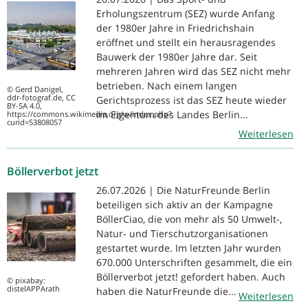
Erholungszentrum (SEZ) wurde Anfang
der 1980er Jahre in Friedrichshain
eröffnet und stellt ein herausragendes
Bauwerk der 1980er Jahre dar. Seit
mehreren Jahren wird das SEZ nicht mehr
betrieben. Nach einem langen
© Gerd Danigel,
ddr-fotograf.de, CC
Gerichtsprozess ist das SEZ heute wieder
BY-SA 4.0,
im Eigentum des Landes Berlin...
https://commons.wikimedia.org/w/index.php?
curid=53808057
Weiterlesen
Böllerverbot jetzt
26.07.2026 | Die NaturFreunde Berlin
beteiligen sich aktiv an der Kampagne
BöllerCiao, die von mehr als 50 Umwelt-,
Natur- und Tierschutzorganisationen
gestartet wurde. Im letzten Jahr wurden
670.000 Unterschriften gesammelt, die ein
Böllerverbot jetzt! gefordert haben. Auch
© pixabay:
distelAPPArath
haben die NaturFreunde die...
Weiterlesen