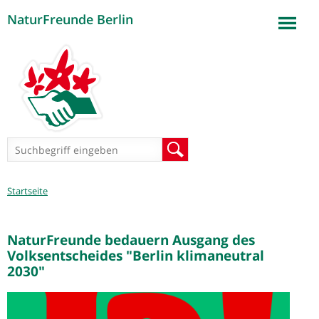
NaturFreunde Berlin
Jump to navigation
Suchformular
Suche
Sie
Startseite
sind
hier
NaturFreunde bedauern Ausgang des
Volksentscheides "Berlin klimaneutral
2030"