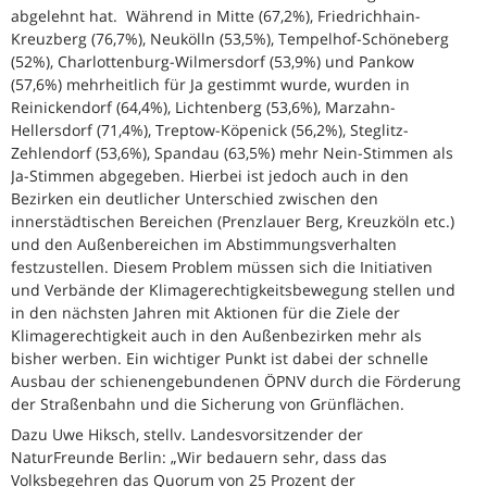
abgelehnt hat. Während in Mitte (67,2%), Friedrichhain-
Kreuzberg (76,7%), Neukölln (53,5%), Tempelhof-Schöneberg
(52%), Charlottenburg-Wilmersdorf (53,9%) und Pankow
(57,6%) mehrheitlich für Ja gestimmt wurde, wurden in
Reinickendorf (64,4%), Lichtenberg (53,6%), Marzahn-
Hellersdorf (71,4%), Treptow-Köpenick (56,2%), Steglitz-
Zehlendorf (53,6%), Spandau (63,5%) mehr Nein-Stimmen als
Ja-Stimmen abgegeben. Hierbei ist jedoch auch in den
Bezirken ein deutlicher Unterschied zwischen den
innerstädtischen Bereichen (Prenzlauer Berg, Kreuzköln etc.)
und den Außenbereichen im Abstimmungsverhalten
festzustellen. Diesem Problem müssen sich die Initiativen
und Verbände der Klimagerechtigkeitsbewegung stellen und
in den nächsten Jahren mit Aktionen für die Ziele der
Klimagerechtigkeit auch in den Außenbezirken mehr als
bisher werben. Ein wichtiger Punkt ist dabei der schnelle
Ausbau der schienengebundenen ÖPNV durch die Förderung
der Straßenbahn und die Sicherung von Grünflächen.
Dazu Uwe Hiksch, stellv. Landesvorsitzender der
NaturFreunde Berlin: „Wir bedauern sehr, dass das
Volksbegehren das Quorum von 25 Prozent der