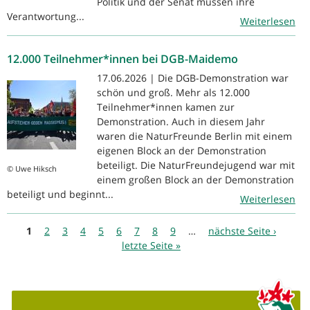
Politik und der Senat müssen ihre
Verantwortung...
Weiterlesen
12.000 Teilnehmer*innen bei DGB-Maidemo
17.06.2026 | Die DGB-Demonstration war
schön und groß. Mehr als 12.000
Teilnehmer*innen kamen zur
Demonstration. Auch in diesem Jahr
waren die NaturFreunde Berlin mit einem
eigenen Block an der Demonstration
beteiligt. Die NaturFreundejugend war mit
© Uwe Hiksch
einem großen Block an der Demonstration
beteiligt und beginnt...
Weiterlesen
Seiten
1
2
3
4
5
6
7
8
9
…
nächste Seite ›
letzte Seite »