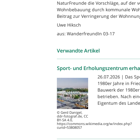
NaturFreunde die Vorschläge, auf der v
Wohnbebauung durch kommunale Wohn
Beitrag zur Verringerung der Wohnnungs
Uwe Hiksch
aus: WanderfreundIn 03-17
Verwandte Artikel
Sport- und Erholungszentrum erha
26.07.2026 | Das S
1980er Jahre in Frie
Bauwerk der 1980er 
betrieben. Nach ein
Eigentum des Landes
© Gerd Danigel,
ddr-fotograf.de, CC
BY-SA 4.0,
https://commons.wikimedia.org/w/index.php?
curid=53808057