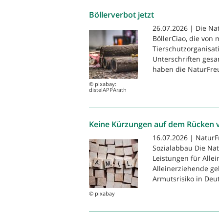
Böllerverbot jetzt
26.07.2026 | Die Na
BöllerCiao, die von
Tierschutzorganisat
Unterschriften gesam
haben die NaturFreu
© pixabay:
distelAPPArath
Keine Kürzungen auf dem Rücken v
16.07.2026 | NaturF
Sozialabbau Die Nat
Leistungen für Alle
Alleinerziehende g
Armutsrisiko in Deut
© pixabay