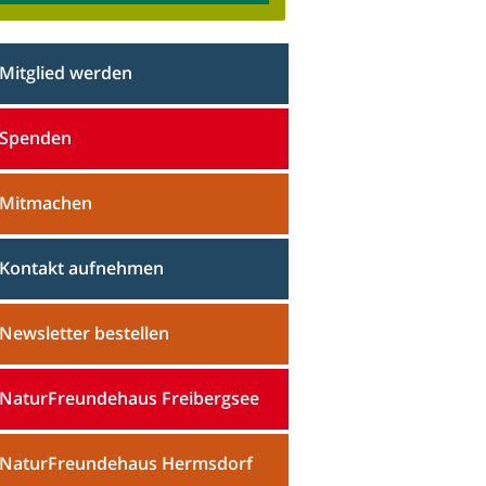
Mitglied werden
Spenden
Mitmachen
Kontakt aufnehmen
Newsletter bestellen
NaturFreundehaus Freibergsee
NaturFreundehaus Hermsdorf