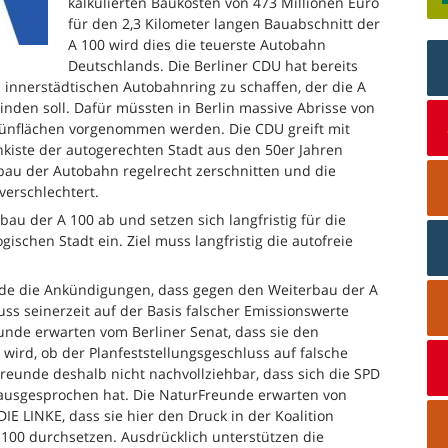
kalkulierten Baukosten von 473 Millionen Euro
für den 2,3 Kilometer langen Bauabschnitt der
A 100 wird dies die teuerste Autobahn
Deutschlands. Die Berliner CDU hat bereits
uen innerstädtischen Autobahnring zu schaffen, der die A
nden soll. Dafür müssten in Berlin massive Abrisse von
ünflächen vorgenommen werden. Die CDU greift mit
nkiste der autogerechten Stadt aus den 50er Jahren
bau der Autobahn regelrecht zerschnitten und die
verschlechtert.
au der A 100 ab und setzen sich langfristig für die
ischen Stadt ein. Ziel muss langfristig die autofreie
de die Ankündigungen, dass gegen den Weiterbau der A
uss seinerzeit auf der Basis falscher Emissionswerte
nde erwarten vom Berliner Senat, dass sie den
 wird, ob der Planfeststellungsgeschluss auf falsche
reunde deshalb nicht nachvollziehbar, dass sich die SPD
 ausgesprochen hat. Die NaturFreunde erwarten von
E LINKE, dass sie hier den Druck in der Koalition
 100 durchsetzen. Ausdrücklich unterstützen die