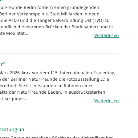
turFreunde Berlin fordern einen grundlegenden
erliner Verkehrspolitik. Statt Milliarden in neue
 die A100 und die Tangentialverbindung Ost (TVO) zu
 endlich die maroden Brücken der Stadt saniert und fit
te Mobilität...
Weiterlesen
r“
März 2026, kurz vor dem 115. Internationalen Frauentag,
e der Berliner NaturFreunde die Fotoausstellung „Die
eröffnet. Sie ist entstanden im Rahmen eines
jekts der NaturFreunde Baden. In ausdrucksstarken
t sie junge...
Weiterlesen
eratung an
batte über eine mögliche Rückkehr der Wehrpflicht hat