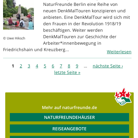
NaturFreunde Berlin eine Reihe von
neuen DenkMalTouren konzipieren und
anbieten. Eine DenkMalTour wird sich mit
den Frauen in der Revolution 1918/19
beschäftigen. Weiter werden
DenkMalTouren zur Geschichte der
© Uwe Hiksch
Arbeiter*innenbewegung in
Friedrichshain und Kreuzberg...
Weiterlesen
Seiten
1
2
3
4
5
6
7
8
9
…
nächste Seite ›
letzte Seite »
Mehr auf naturfreunde.de
NATURFREUNDEHÄUSER
REISEANGEBOTE