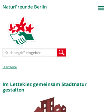
NaturFreunde Berlin
Jump to navigation
Suchformular
Suche
Sie
Startseite
sind
hier
Im Lettekiez gemeinsam Stadtnatur
gestalten