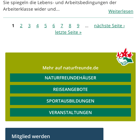
Sie spiegeln die Lebens- und Arbeitsbedingungen der
Arbeiterklasse wider und...
Weiterlesen
Seiten
1
2
3
4
5
6
7
8
9
…
nächste Seite ›
letzte Seite »
Mehr auf naturfreunde.de
NATURFREUNDEHÄUSER
REISEANGEBOTE
SPORTAUSBILDUNGEN
VERANSTALTUNGEN
Mitglied werden