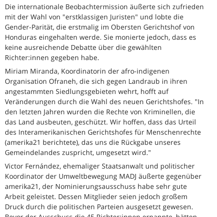
Die internationale Beobachtermission äußerte sich zufrieden
mit der Wahl von "erstklassigen Juristen" und lobte die
Gender-Parität, die erstmalig im Obersten Gerichtshof von
Honduras eingehalten werde. Sie monierte jedoch, dass es
keine ausreichende Debatte über die gewählten
Richter:innen gegeben habe.
Miriam Miranda, Koordinatorin der afro-indigenen
Organisation Ofraneh, die sich gegen Landraub in ihren
angestammten Siedlungsgebieten wehrt, hofft auf
Veränderungen durch die Wahl des neuen Gerichtshofes. "In
den letzten Jahren wurden die Rechte von Kriminellen, die
das Land ausbeuten, geschützt. Wir hoffen, dass das Urteil
des Interamerikanischen Gerichtshofes für Menschenrechte
(amerika21 berichtete), das uns die Rückgabe unseres
Gemeindelandes zuspricht, umgesetzt wird."
Victor Fernández, ehemaliger Staatsanwalt und politischer
Koordinator der Umweltbewegung MADJ äußerte gegenüber
amerika21, der Nominierungsausschuss habe sehr gute
Arbeit geleistet. Dessen Mitglieder seien jedoch großem
Druck durch die politischen Parteien ausgesetzt gewesen.
Bevor der Ausschuss die 45 Richter:innen ernannte, hätten