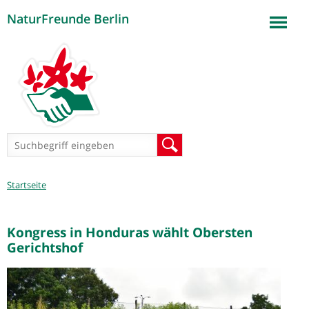
NaturFreunde Berlin
Jump to navigation
Suchformular
Suche
Sie
Startseite
sind
hier
Kongress in Honduras wählt Obersten
Gerichtshof