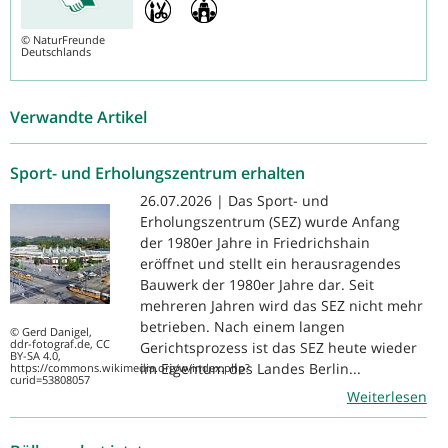
©
NaturFreunde
Deutschlands
Verwandte Artikel
Sport- und Erholungszentrum erhalten
26.07.2026 | Das Sport- und
Erholungszentrum (SEZ) wurde Anfang
der 1980er Jahre in Friedrichshain
eröffnet und stellt ein herausragendes
Bauwerk der 1980er Jahre dar. Seit
mehreren Jahren wird das SEZ nicht mehr
betrieben. Nach einem langen
© Gerd Danigel,
ddr-fotograf.de, CC
Gerichtsprozess ist das SEZ heute wieder
BY-SA 4.0,
im Eigentum des Landes Berlin...
https://commons.wikimedia.org/w/index.php?
curid=53808057
Weiterlesen