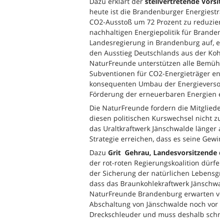
Dazu erklärt der
stellvertretende Vors
heute ist die Brandenburger Energiestr
CO2-Ausstoß um 72 Prozent zu reduzier
nachhaltigen Energiepolitik für Brand
Landesregierung in Brandenburg auf, en
den Ausstieg Deutschlands aus der Koh
NaturFreunde unterstützen alle Bemüh
Subventionen für CO2-Energieträger en
konsequenten Umbau der Energieversor
Förderung der erneuerbaren Energien e
Die NaturFreunde fordern die Mitgliede
diesen politischen Kurswechsel nicht zu
das Uraltkraftwerk Jänschwalde länger 
Strategie erreichen, dass es seine Ge
Dazu
Grit Gehrau, Landesvorsitzende
der rot-roten Regierungskoalition dür
der Sicherung der natürlichen Lebensgr
dass das Braunkohlekraftwerk Jänschwal
NaturFreunde Brandenburg erwarten von
Abschaltung von Jänschwalde noch vor d
Dreckschleuder und muss deshalb schn