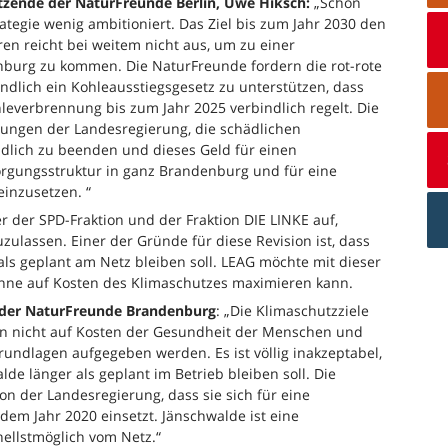
itzende der NaturFreunde Berlin, Uwe Hiksch:
„Schon
ategie wenig ambitioniert. Das Ziel bis zum Jahr 2030 den
en reicht bei weitem nicht aus, um zu einer
enburg zu kommen. Die NaturFreunde fordern die rot-rote
dlich ein Kohleausstiegsgesetz zu unterstützen, dass
leverbrennung bis zum Jahr 2025 verbindlich regelt. Die
ungen der Landesregierung, die schädlichen
dlich zu beenden und dieses Geld für einen
gungsstruktur in ganz Brandenburg und für eine
inzusetzen. “
r der SPD-Fraktion und der Fraktion DIE LINKE auf,
zulassen. Einer der Gründe für diese Revision ist, dass
als geplant am Netz bleiben soll. LEAG möchte mit dieser
winne auf Kosten des Klimaschutzes maximieren kann.
 der NaturFreunde Brandenburg
: „Die Klimaschutzziele
fen nicht auf Kosten der Gesundheit der Menschen und
undlagen aufgegeben werden. Es ist völlig inakzeptabel,
de länger als geplant im Betrieb bleiben soll. Die
 der Landesregierung, dass sie sich für eine
em Jahr 2020 einsetzt. Jänschwalde ist eine
ellstmöglich vom Netz.“