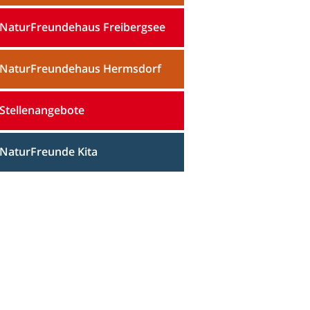
NaturFreundehaus Freibergsee
NaturFreundehaus Hermsdorf
Stellenangebote
NaturFreunde Kita