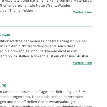
re Aktivitäten und hatten eine Reihe von Info-Material zu
Themenbereichen wie NaturaTrails, Wandern,
u den Themenfeldern...
Weiterlesen
msetzen
alitionsvertrag der neuen Bundesregierung ist in einer
hen Punkten nicht zufriedenstellend. Auch diese
rd die notwendige Mobilitätswende nicht in den
ehrspolitik stellen. Notwendig ist ein offensiver Ausbau
Weiterlesen
iung
lin fanden anlässlich des Tages der Befreiung am 8. Mai
eranstaltungen statt. Neben zahlreichen dezentralen
gen und den offiziellen Gedenkveranstaltungen
rliner VVN acht Radtouren aus den verschiedenen Berliner