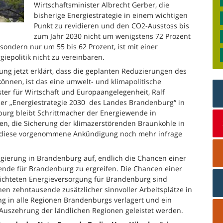
Wirtschaftsminister Albrecht Gerber, die
bisherige Energiestrategie in einem wichtigen
Punkt zu revidieren und den CO2-Ausstoss bis
zum Jahr 2030 nicht um wenigstens 72 Prozent
ondern nur um 55 bis 62 Prozent, ist mit einer
iepolitik nicht zu vereinbaren.
g jetzt erklärt, dass die geplanten Reduzierungen des
önnen, ist das eine umwelt- und klimapolitische
ter für Wirtschaft und Europaangelegenheit, Ralf
 der „Energiestrategie 2030 des Landes Brandenburg“ in
burg bleibt Schrittmacher der Energiewende in
en, die Sicherung der klimazerstörenden Braunkohle in
d diese vorgenommene Ankündigung noch mehr infrage
gierung in Brandenburg auf, endlich die Chancen einer
nde für Brandenburg zu ergreifen. Die Chancen einer
ichteten Energieversorgung für Brandenburg sind
nen zehntausende zusätzlicher sinnvoller Arbeitsplätze in
 in alle Regionen Brandenburgs verlagert und ein
Auszehrung der ländlichen Regionen geleistet werden.