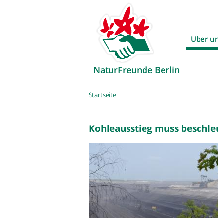
Über u
NaturFreunde Berlin
Sie
Startseite
sind
hier
Kohleausstieg muss beschle