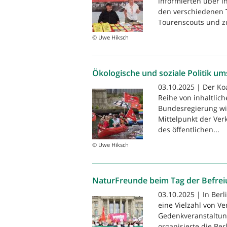
informierten über ih
den verschiedenen 
Tourenscouts und z
© Uwe Hiksch
Ökologische und soziale Politik u
03.10.2025 | Der Ko
Reihe von inhaltlic
Bundesregierung wi
Mittelpunkt der Verk
des öffentlichen...
© Uwe Hiksch
NaturFreunde beim Tag der Befre
03.10.2025 | In Ber
eine Vielzahl von V
Gedenkveranstaltun
organisierte die Be