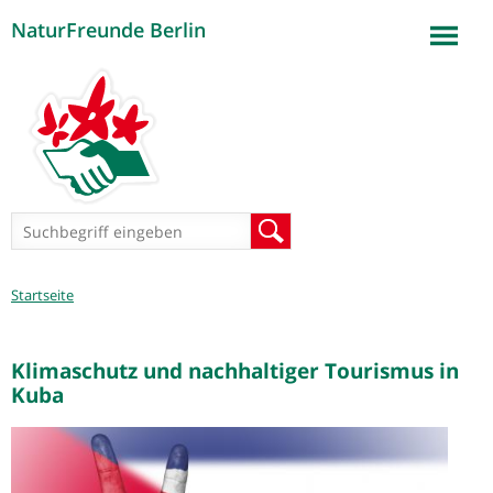
NaturFreunde Berlin
Jump to navigation
Suchformular
Suche
Sie
Startseite
sind
hier
Klimaschutz und nachhaltiger Tourismus in
Kuba