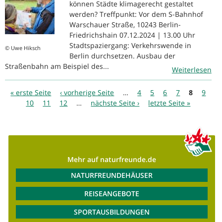
können Städte klimagerecht gestaltet
werden? Treffpunkt: Vor dem S-Bahnhof
Warschauer Straße, 10243 Berlin-
Friedrichshain 07.12.2024 | 13.00 Uhr
Stadtspaziergang: Verkehrswende in
© Uwe Hiksch
Berlin durchsetzen. Ausbau der
Straßenbahn am Beispiel des...
Weiterlesen
Seiten
« erste Seite
‹ vorherige Seite
…
4
5
6
7
8
9
10
11
12
…
nächste Seite ›
letzte Seite »
Mehr auf naturfreunde.de
NATURFREUNDEHÄUSER
REISEANGEBOTE
SPORTAUSBILDUNGEN