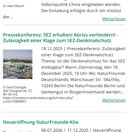
Volksrepublik China eingeladen worden.
© Uwe Hiksch
Die Einladung erfolgte durch ein Institut
der...
Weiterlesen
Pressekonferenz: SEZ erhalten! Abriss verhindern! -
Zulässigkeit einer Klage zum SEZ-Denkmalschutz
18.12.2025 | Pressekonferenz: Zulässigkeit
einer Klage zum SEZ-Denkmalschutz
Thema: Ist der Denkmalschutz für das SEZ
einklagbar? Wann: Donnerstag, den 18.
Dezember 2025, 10 Uhr Wo: NaturFreunde
Deutschlands, Warschauer Str. 58a/59a,
10243 Berlin Die NaturFreunde Berlin und
© Gerd Danigel,
ddr-fotograf.de, CC
Gemeingut in BürgerInnenhand werden...
BY-SA 4.0,
https://commons.wikimedia.org/w/index.php?
Weiterlesen
curid=53808057
Neueröffnung NaturFreunde-Kita
06.07.2026 | 11.12.2025 | Neueröffnung