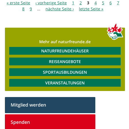
Seiten
« erste Seite
‹ vorherige Seite
1
2
3
4
5
6
7
8
9
…
nächste Seite ›
letzte Seite »
Mehr auf naturfreunde.de
NATURFREUNDEHÄUSER
REISEANGEBOTE
SPORTAUSBILDUNGEN
VERANSTALTUNGEN
Mitglied werden
Spenden