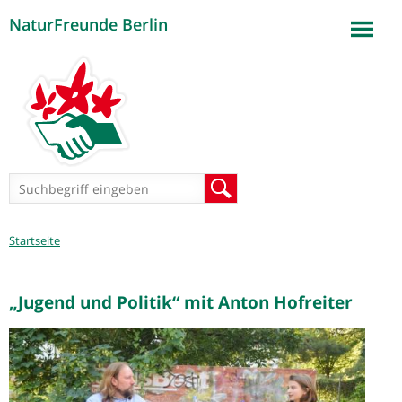
NaturFreunde Berlin
Jump to navigation
Suchformular
Suche
Sie
Startseite
sind
hier
„Jugend und Politik“ mit Anton Hofreiter